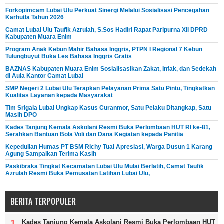
Forkopimcam Lubai Ulu Perkuat Sinergi Melalui Sosialisasi Pencegahan
Karhutla Tahun 2026
Camat Lubai Ulu Taufik Azrulah, S.Sos Hadiri Rapat Paripurna XII DPRD
Kabupaten Muara Enim
Program Anak Kebun Mahir Bahasa Inggris, PTPN I Regional 7 Kebun
Tulungbuyut Buka Les Bahasa Inggris Gratis
BAZNAS Kabupaten Muara Enim Sosialisasikan Zakat, Infak, dan Sedekah
di Aula Kantor Camat Lubai
SMP Negeri 2 Lubai Ulu Terapkan Pelayanan Prima Satu Pintu, Tingkatkan
Kualitas Layanan kepada Masyarakat
Tim Srigala Lubai Ungkap Kasus Curanmor, Satu Pelaku Ditangkap, Satu
Masih DPO
Kades Tanjung Kemala Askolani Resmi Buka Perlombaan HUT RI ke-81,
Serahkan Bantuan Bola Voli dan Dana Kegiatan kepada Panitia
Kepedulian Humas PT BSM Richy Tuai Apresiasi, Warga Dusun 1 Karang
Agung Sampaikan Terima Kasih
Paskibraka Tingkat Kecamatan Lubai Ulu Mulai Berlatih, Camat Taufik
Azrulah Resmi Buka Pemusatan Latihan Lubai Ulu,
BERITA TERPOPULER
Kades Tanjung Kemala Askolani Resmi Buka Perlombaan HUT