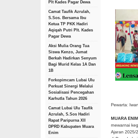
Plt Kades Pagar Dewa
Camat Taufik Azrulah,
S.Sos. Bersama Ibu
Ketua TP PKK Hadiri
Aqiqah Putri Plt. Kades
Pagar Dewa
Aksi Mulia Orang Tua
Siswa Kenzo, Jumat
Berkah Hadirkan Senyum
Bagi Murid Kelas 1A Dan
1B
Forkopimcam Lubai Ulu
Perkuat Sinergi Melalui
Sosialisasi Pencegahan
Karhutla Tahun 2026
Pewarta: Iwa
Camat Lubai Ulu Taufik
Azrulah, S.Sos Hadiri
MUARA ENIM
Rapat Paripurna XII
mewarnai keg
DPRD Kabupaten Muara
Ajaran 2025/
Enim