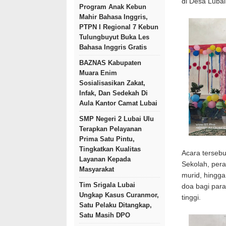
di Desa Luba
Program Anak Kebun
Mahir Bahasa Inggris,
PTPN I Regional 7 Kebun
Tulungbuyut Buka Les
Bahasa Inggris Gratis
BAZNAS Kabupaten
Muara Enim
Sosialisasikan Zakat,
Infak, Dan Sedekah Di
Aula Kantor Camat Lubai
SMP Negeri 2 Lubai Ulu
Terapkan Pelayanan
Prima Satu Pintu,
Tingkatkan Kualitas
Acara tersebu
Layanan Kepada
Sekolah, pera
Masyarakat
murid, hingg
Tim Srigala Lubai
doa bagi para
Ungkap Kasus Curanmor,
tinggi.
Satu Pelaku Ditangkap,
Satu Masih DPO