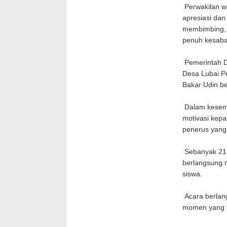
Perwakilan w
apresiasi dan
membimbing, 
penuh kesaba
Pemerintah De
Desa Lubai Pe
Bakar Udin be
Dalam kesemp
motivasi kepa
penerus yan
Sebanyak 21 s
berlangsung 
siswa.
Acara berlang
momen yang ti