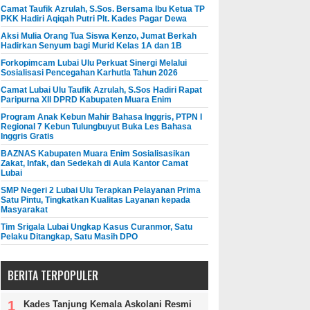
Camat Taufik Azrulah, S.Sos. Bersama Ibu Ketua TP
PKK Hadiri Aqiqah Putri Plt. Kades Pagar Dewa
Aksi Mulia Orang Tua Siswa Kenzo, Jumat Berkah
Hadirkan Senyum bagi Murid Kelas 1A dan 1B
Forkopimcam Lubai Ulu Perkuat Sinergi Melalui
Sosialisasi Pencegahan Karhutla Tahun 2026
Camat Lubai Ulu Taufik Azrulah, S.Sos Hadiri Rapat
Paripurna XII DPRD Kabupaten Muara Enim
Program Anak Kebun Mahir Bahasa Inggris, PTPN I
Regional 7 Kebun Tulungbuyut Buka Les Bahasa
Inggris Gratis
BAZNAS Kabupaten Muara Enim Sosialisasikan
Zakat, Infak, dan Sedekah di Aula Kantor Camat
Lubai
SMP Negeri 2 Lubai Ulu Terapkan Pelayanan Prima
Satu Pintu, Tingkatkan Kualitas Layanan kepada
Masyarakat
Tim Srigala Lubai Ungkap Kasus Curanmor, Satu
Pelaku Ditangkap, Satu Masih DPO
BERITA TERPOPULER
Kades Tanjung Kemala Askolani Resmi