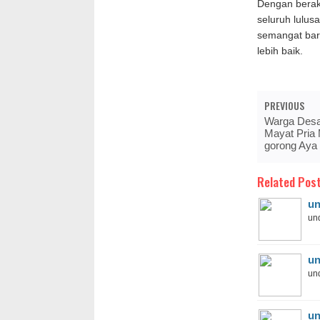
Dengan berak
seluruh lulus
semangat bar
lebih baik.
PREVIOUS
Warga Desa
Mayat Pria
gorong Aya
Related Post
un
und
un
und
un