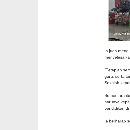
Ia juga mengu
menyelesaikan
"Tetaplah sem
guru, serta t
Sekolah kepa
Sementara itu
harunya kepa
pendidikan di
Ia berharap s