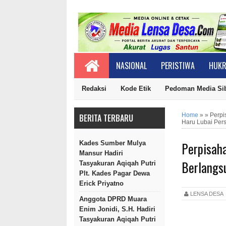
NASIONAL
PERISTIWA
HUKR
Redaksi
Kode Etik
Pedoman Media Si
Home
»
»
Perpi
BERITA TERBARU
Haru Lubai Per
Perpisaha
Kades Sumber Mulya
Mansur Hadiri
Berlangs
Tasyakuran Aqiqah Putri
Plt. Kades Pagar Dewa
Erick Priyatno
LENSA DES
Anggota DPRD Muara
Enim Jonidi, S.H. Hadiri
Tasyakuran Aqiqah Putri