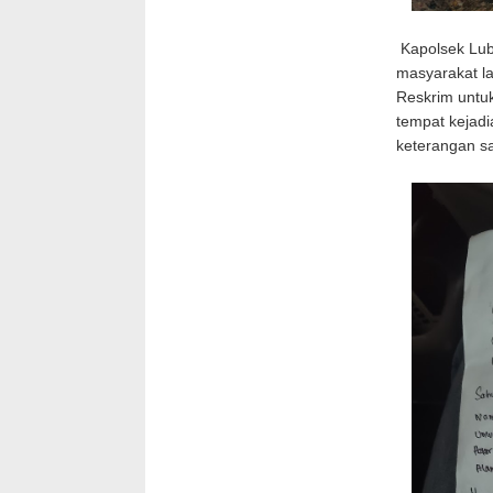
Kapolsek Luba
masyarakat l
Reskrim untu
tempat kejad
keterangan sa