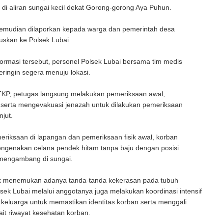
i aliran sungai kecil dekat Gorong-gorong Aya Puhun.
emudian dilaporkan kepada warga dan pemerintah desa
uskan ke Polsek Lubai.
rmasi tersebut, personel Polsek Lubai bersama tim medis
ringin segera menuju lokasi.
 TKP, petugas langsung melakukan pemeriksaan awal,
 serta mengevakuasi jenazah untuk dilakukan pemeriksaan
njut.
meriksaan di lapangan dan pemeriksaan fisik awal, korban
ngenakan celana pendek hitam tanpa baju dengan posisi
 mengambang di sungai.
k menemukan adanya tanda-tanda kekerasan pada tubuh
sek Lubai melalui anggotanya juga melakukan koordinasi intensif
keluarga untuk memastikan identitas korban serta menggali
kait riwayat kesehatan korban.