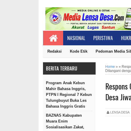
NASIONAL
PERISTIWA
HUKR
Redaksi
Kode Etik
Pedoman Media Si
Home
»
»
Respo
BERITA TERBARU
Ditangani deng
Respons 
Program Anak Kebun
Mahir Bahasa Inggris,
Desa Jiwa
PTPN I Regional 7 Kebun
Tulungbuyut Buka Les
Bahasa Inggris Gratis
LENSA DES
BAZNAS Kabupaten
Muara Enim
Sosialisasikan Zakat,