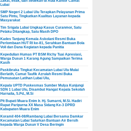
Zakat, Infak, dan Sedekah di Aula Kantor Camat
Lubai
SMP Negeri 2 Lubai Ulu Terapkan Pelayanan Prima
Satu Pintu, Tingkatkan Kualitas Layanan kepada
Masyarakat
Tim Srigala Lubai Ungkap Kasus Curanmor, Satu
Pelaku Ditangkap, Satu Masih DPO
Kades Tanjung Kemala Askolani Resmi Buka
Perlombaan HUT RI ke-81, Serahkan Bantuan Bola
Voli dan Dana Kegiatan kepada Panitia
Kepedulian Humas PT BSM Richy Tuai Apresiasi,
Warga Dusun 1 Karang Agung Sampaikan Terima
Kasih
Paskibraka Tingkat Kecamatan Lubai Ulu Mulai
Berlatih, Camat Taufik Azrulah Resmi Buka
Pemusatan Latihan Lubai Ulu,
Kepala UPTD Puskesmas Sumber Mulya Kunjungi
SDN 1 Lubai Ulu, Disambut Hangat Kepala Sekolah
Harnalia, S.Pd., M.Si
Plt Bupati Muara Enim Ir. Hj. Sumarni, M.Si. Hadiri
Rapat Paripurna XX Masa Sidang Ke-3 DPRD
Kabupaten Muara Enim
Koramil 404-08/Rambang Lubai Bersama Damkar
Kecamatan Lubai Salurkan Bantuan Air Bersih
kepada Warga Dusun V Desa Beringin