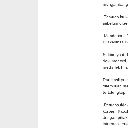
mengambang d
Temuan itu k
sebelum diter
Mendapat info
Puskesmas Be
Setibanya di
dokumentasi,
medis lebih la
Dari hasil pe
ditemukan me
tertelungkup
Petugas tida
korban. Kapol
dengan pihak 
informasi ter