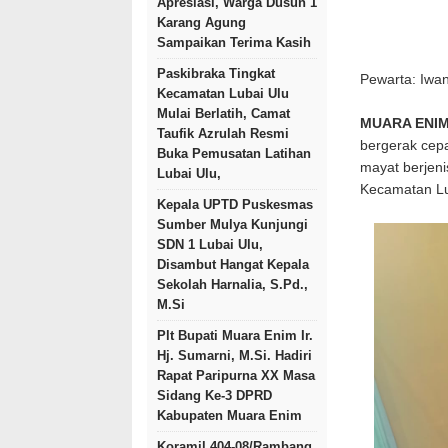
Apresiasi, Warga Dusun 1
Karang Agung
Sampaikan Terima Kasih
Paskibraka Tingkat
Pewarta: Iwa
Kecamatan Lubai Ulu
Mulai Berlatih, Camat
MUARA ENIM
Taufik Azrulah Resmi
bergerak cepa
Buka Pemusatan Latihan
mayat berjeni
Lubai Ulu,
Kecamatan Lu
Kepala UPTD Puskesmas
Sumber Mulya Kunjungi
SDN 1 Lubai Ulu,
Disambut Hangat Kepala
Sekolah Harnalia, S.Pd.,
M.Si
Plt Bupati Muara Enim Ir.
Hj. Sumarni, M.Si. Hadiri
Rapat Paripurna XX Masa
Sidang Ke-3 DPRD
Kabupaten Muara Enim
Koramil 404-08/Rambang