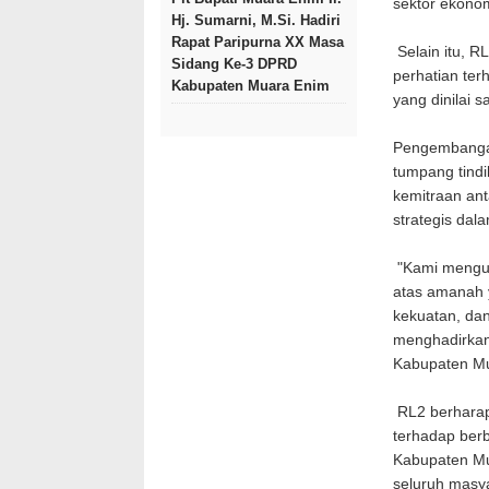
sektor ekonom
Hj. Sumarni, M.Si. Hadiri
Rapat Paripurna XX Masa
Selain itu, 
Sidang Ke-3 DPRD
perhatian ter
Kabupaten Muara Enim
yang dinilai
Pengembangan
tumpang tind
kemitraan ant
strategis da
"Kami menguc
atas amanah 
kekuatan, da
menghadirkan
Kabupaten Mu
RL2 berharap
terhadap ber
Kabupaten Mua
seluruh masy