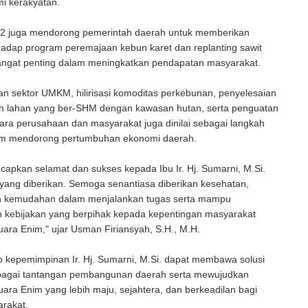
i kerakyatan.
RL2 juga mendorong pemerintah daerah untuk memberikan
hadap program peremajaan kebun karet dan replanting sawit
 sangat penting dalam meningkatkan pendapatan masyarakat.
 sektor UMKM, hilirisasi komoditas perkebunan, penyelesaian
ih lahan yang ber-SHM dengan kawasan hutan, serta penguatan
ara perusahaan dan masyarakat juga dinilai sebagai langkah
lam mendorong pertumbuhan ekonomi daerah.
apkan selamat dan sukses kepada Ibu Ir. Hj. Sumarni, M.Si.
yang diberikan. Semoga senantiasa diberikan kesehatan,
n kemudahan dalam menjalankan tugas serta mampu
 kebijakan yang berpihak kepada kepentingan masyarakat
ara Enim," ujar Usman Firiansyah, S.H., M.H.
 kepemimpinan Ir. Hj. Sumarni, M.Si. dapat membawa solusi
bagai tantangan pembangunan daerah serta mewujudkan
ra Enim yang lebih maju, sejahtera, dan berkeadilan bagi
arakat.