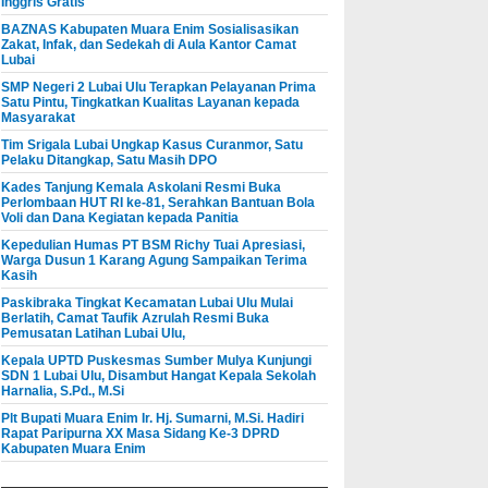
Inggris Gratis
BAZNAS Kabupaten Muara Enim Sosialisasikan
Zakat, Infak, dan Sedekah di Aula Kantor Camat
Lubai
SMP Negeri 2 Lubai Ulu Terapkan Pelayanan Prima
Satu Pintu, Tingkatkan Kualitas Layanan kepada
Masyarakat
Tim Srigala Lubai Ungkap Kasus Curanmor, Satu
Pelaku Ditangkap, Satu Masih DPO
Kades Tanjung Kemala Askolani Resmi Buka
Perlombaan HUT RI ke-81, Serahkan Bantuan Bola
Voli dan Dana Kegiatan kepada Panitia
Kepedulian Humas PT BSM Richy Tuai Apresiasi,
Warga Dusun 1 Karang Agung Sampaikan Terima
Kasih
Paskibraka Tingkat Kecamatan Lubai Ulu Mulai
Berlatih, Camat Taufik Azrulah Resmi Buka
Pemusatan Latihan Lubai Ulu,
Kepala UPTD Puskesmas Sumber Mulya Kunjungi
SDN 1 Lubai Ulu, Disambut Hangat Kepala Sekolah
Harnalia, S.Pd., M.Si
Plt Bupati Muara Enim Ir. Hj. Sumarni, M.Si. Hadiri
Rapat Paripurna XX Masa Sidang Ke-3 DPRD
Kabupaten Muara Enim