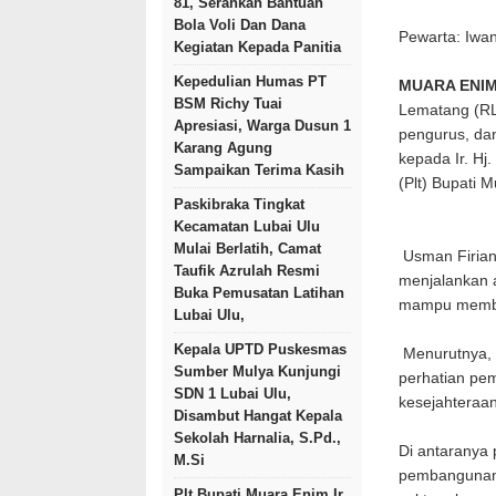
81, Serahkan Bantuan
Bola Voli Dan Dana
Pewarta: Iwa
Kegiatan Kepada Panitia
Kepedulian Humas PT
MUARA ENIM
BSM Richy Tuai
Lematang (RL
Apresiasi, Warga Dusun 1
pengurus, da
Karang Agung
kepada Ir. Hj
Sampaikan Terima Kasih
(Plt) Bupati 
Paskibraka Tingkat
Kecamatan Lubai Ulu
Mulai Berlatih, Camat
Usman Firians
Taufik Azrulah Resmi
menjalankan 
Buka Pemusatan Latihan
mampu memba
Lubai Ulu,
Kepala UPTD Puskesmas
Menurutnya, m
Sumber Mulya Kunjungi
perhatian pe
SDN 1 Lubai Ulu,
kesejahteraa
Disambut Hangat Kepala
Sekolah Harnalia, S.Pd.,
Di antaranya 
M.Si
pembangunan 
Plt Bupati Muara Enim Ir.