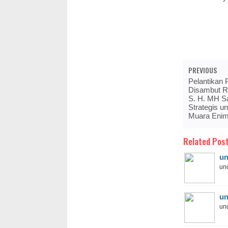
PREVIOUS
Pelantikan 
Disambut R
S. H. MH S
Strategis 
Muara Eni
Related Post
un
und
un
und