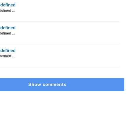
defined
efined ...
defined
efined ...
defined
efined ...
Show comments