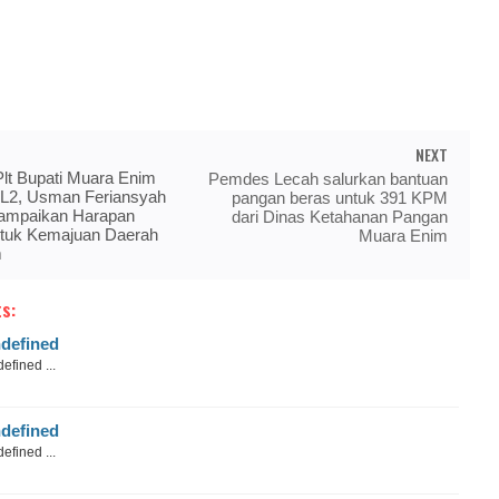
NEXT
Plt Bupati Muara Enim
Pemdes Lecah salurkan bantuan
L2, Usman Feriansyah
pangan beras untuk 391 KPM
ampaikan Harapan
dari Dinas Ketahanan Pangan
untuk Kemajuan Daerah
Muara Enim
m
s:
defined
efined ...
defined
efined ...