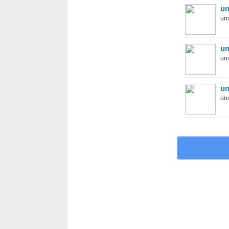
un
und
un
und
un
und