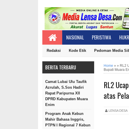
NASIONAL
PERISTIWA
HUKR
Redaksi
Kode Etik
Pedoman Media Si
Home
»
»
RL2 U
BERITA TERBARU
Bupati Muara E
RL2 Ucapk
Camat Lubai Ulu Taufik
Azrulah, S.Sos Hadiri
atas Pel
Rapat Paripurna XII
DPRD Kabupaten Muara
Enim
LENSA DES
Program Anak Kebun
Mahir Bahasa Inggris,
PTPN I Regional 7 Kebun