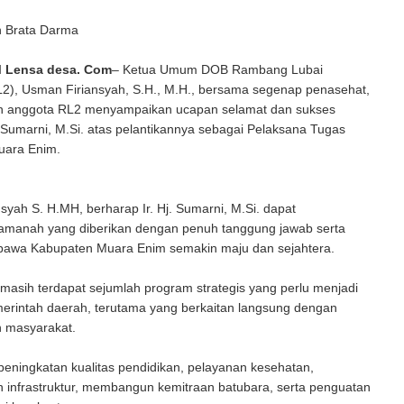
n Brata Darma
 Lensa desa. Com
– Ketua Umum DOB Rambang Lubai
2), Usman Firiansyah, S.H., M.H., bersama segenap penasehat,
n anggota RL2 menyampaikan ucapan selamat dan sukses
. Sumarni, M.Si. atas pelantikannya sebagai Pelaksana Tugas
Muara Enim.
yah S. H.MH, berharap Ir. Hj. Sumarni, M.Si. dapat
amanah yang diberikan dengan penuh tanggung jawab serta
wa Kabupaten Muara Enim semakin maju dan sejahtera.
asih terdapat sejumlah program strategis yang perlu menjadi
merintah daerah, terutama yang berkaitan langsung dengan
n masyarakat.
peningkatan kualitas pendidikan, pelayanan kesehatan,
infrastruktur, membangun kemitraan batubara, serta penguatan