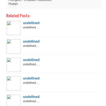
Hutan
Related Posts:
undefined
undefined ...
undefined
undefined ...
undefined
undefined ...
undefined
undefined ...
undefined
undefined ...