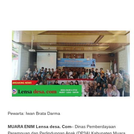
Pewarta: Iwan Brata Darma
MUARA ENIM Lensa desa. Com
– Dinas Pemberdayaan
Perempuan dan Perlindungan Anak (DP3A) Kabupaten Muara