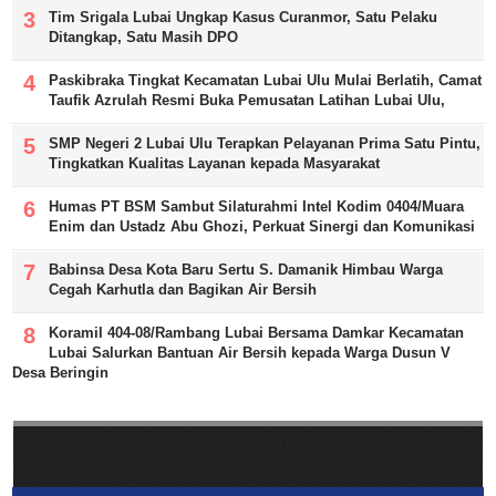
Tim Srigala Lubai Ungkap Kasus Curanmor, Satu Pelaku
Ditangkap, Satu Masih DPO
Paskibraka Tingkat Kecamatan Lubai Ulu Mulai Berlatih, Camat
Taufik Azrulah Resmi Buka Pemusatan Latihan Lubai Ulu,
SMP Negeri 2 Lubai Ulu Terapkan Pelayanan Prima Satu Pintu,
Tingkatkan Kualitas Layanan kepada Masyarakat
Humas PT BSM Sambut Silaturahmi Intel Kodim 0404/Muara
Enim dan Ustadz Abu Ghozi, Perkuat Sinergi dan Komunikasi
Babinsa Desa Kota Baru Sertu S. Damanik Himbau Warga
Cegah Karhutla dan Bagikan Air Bersih
Koramil 404-08/Rambang Lubai Bersama Damkar Kecamatan
Lubai Salurkan Bantuan Air Bersih kepada Warga Dusun V
Desa Beringin