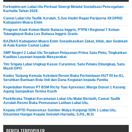
Forkopimcam Lubai Ulu Perkuat Sinergi Melalui Sosialisasi Pencegahan
Karhutla Tahun 2026
Camat Lubai Ulu Taufik Azrulah, S.Sos Hadiri Rapat Paripurna XII DPRD
Kabupaten Muara Enim
Program Anak Kebun Mahir Bahasa Inggris, PTPN I Regional 7 Kebun
Tulungbuyut Buka Les Bahasa Inggris Gratis
BAZNAS Kabupaten Muara Enim Sosialisasikan Zakat, Infak, dan Sedekah
di Aula Kantor Camat Lubai
SMP Negeri 2 Lubai Ulu Terapkan Pelayanan Prima Satu Pintu, Tingkatkan
Kualitas Layanan kepada Masyarakat
Tim Srigala Lubai Ungkap Kasus Curanmor, Satu Pelaku Ditangkap, Satu
Masih DPO
Kades Tanjung Kemala Askolani Resmi Buka Perlombaan HUT RI ke-81,
Serahkan Bantuan Bola Voli dan Dana Kegiatan kepada Panitia
Kepedulian Humas PT BSM Richy Tuai Apresiasi, Warga Dusun 1 Karang
Agung Sampaikan Terima Kasih
Paskibraka Tingkat Kecamatan Lubai Ulu Mulai Berlatih, Camat Taufik
Azrulah Resmi Buka Pemusatan Latihan Lubai Ulu,
Kepala UPTD Puskesmas Sumber Mulya Kunjungi SDN 1 Lubai Ulu,
Disambut Hangat Kepala Sekolah Harnalia, S.Pd., M.Si
BERITA TERPOPULER