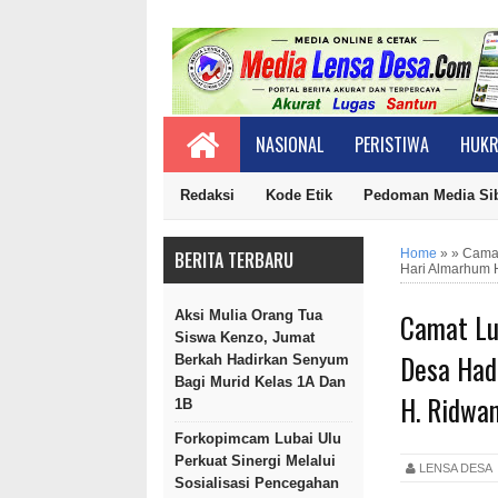
NASIONAL
PERISTIWA
HUKR
Redaksi
Kode Etik
Pedoman Media Si
Home
»
»
Camat
BERITA TERBARU
Hari Almarhum 
Camat Lu
Aksi Mulia Orang Tua
Siswa Kenzo, Jumat
Desa Hadi
Berkah Hadirkan Senyum
Bagi Murid Kelas 1A Dan
H. Ridwa
1B
Forkopimcam Lubai Ulu
Perkuat Sinergi Melalui
LENSA DES
Sosialisasi Pencegahan