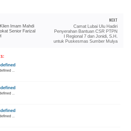
NEXT
 Klien Imam Mahdi
Camat Lubai Ulu Hadiri
kat Senior Farizal
Penyerahan Bantuan CSR PTPN
H
I Regional 7 dan Jonidi, S.H.
untuk Puskesmas Sumber Mulya
s:
defined
efined ...
defined
efined ...
defined
efined ...