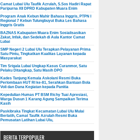
Camat Lubai Ulu Taufik Azrulah, S.Sos Hadiri Rapat
Paripurna XII DPRD Kabupaten Muara Enim
Program Anak Kebun Mahir Bahasa Inggris, PTPN I
Regional 7 Kebun Tulungbuyut Buka Les Bahasa
Inggris Gratis
BAZNAS Kabupaten Muara Enim Sosialisasikan
Zakat, Infak, dan Sedekah di Aula Kantor Camat
Lubai
SMP Negeri 2 Lubai Ulu Terapkan Pelayanan Prima
Satu Pintu, Tingkatkan Kualitas Layanan kepada
Masyarakat
Tim Srigala Lubai Ungkap Kasus Curanmor, Satu
Pelaku Ditangkap, Satu Masih DPO
Kades Tanjung Kemala Askolani Resmi Buka
Perlombaan HUT RI ke-81, Serahkan Bantuan Bola
Voli dan Dana Kegiatan kepada Panitia
Kepedulian Humas PT BSM Richy Tuai Apresiasi,
Warga Dusun 1 Karang Agung Sampaikan Terima
Kasih
Paskibraka Tingkat Kecamatan Lubai Ulu Mulai
Berlatih, Camat Taufik Azrulah Resmi Buka
Pemusatan Latihan Lubai Ulu,
BERITA TERPOPULER