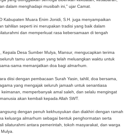
han dalam menghadapi musibah ini," ujar Camat.
 Kabupaten Muara Enim Jonidi, S.H. juga menyampaikan
n tahlilan seperti ini merupakan tradisi yang baik dalam
ilaturahmi dan memperkuat rasa kebersamaan di tengah
u, Kepala Desa Sumber Mulya, Mansur, mengucapkan terima
 seluruh tamu undangan yang telah meluangkan waktu untuk
rsama-sama memanjatkan doa bagi almarhum.
ra diisi dengan pembacaan Surah Yasin, tahlil, doa bersama,
h agama yang mengajak seluruh jamaah untuk senantiasa
 keimanan, memperbanyak amal saleh, dan selalu mengingat
 manusia akan kembali kepada Allah SWT.
langsung dengan penuh kekhusyukan dan diakhiri dengan ramah
a keluarga almarhum sebagai bentuk penghormatan serta
li silaturahmi antara pemerintah, tokoh masyarakat, dan warga
 Mulya.