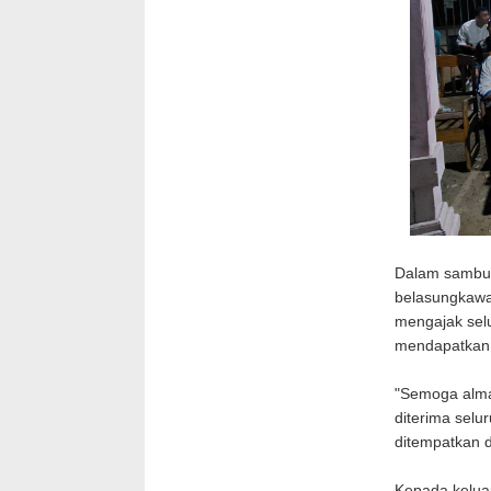
Dalam sambut
belasungkawa
mengajak sel
mendapatkan t
"Semoga almar
diterima selu
ditempatkan 
Kepada kelua