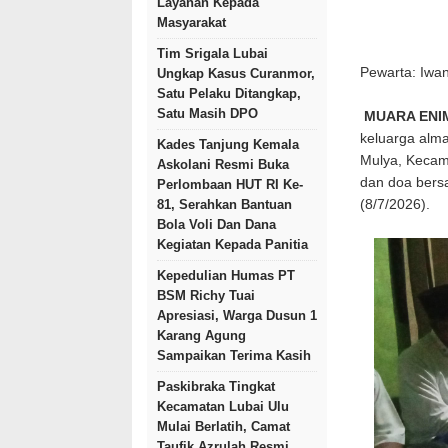
Layanan Kepada
Masyarakat
Tim Srigala Lubai
Pewarta: Iwa
Ungkap Kasus Curanmor,
Satu Pelaku Ditangkap,
Satu Masih DPO
MUARA ENI
keluarga alm
Kades Tanjung Kemala
Mulya, Kecam
Askolani Resmi Buka
dan doa bers
Perlombaan HUT RI Ke-
(8/7/2026).
81, Serahkan Bantuan
Bola Voli Dan Dana
Kegiatan Kepada Panitia
Kepedulian Humas PT
BSM Richy Tuai
Apresiasi, Warga Dusun 1
Karang Agung
Sampaikan Terima Kasih
Paskibraka Tingkat
Kecamatan Lubai Ulu
Mulai Berlatih, Camat
Taufik Azrulah Resmi