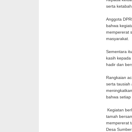
serta ketaba
Anggota DPRD
bahwa kegiata
mempererat s
masyarakat.
Sementara it
kasih kepada
hadir dan be
Rangkaian aca
serta tausia
meningkatkan
bahwa setiap
Kegiatan ber
tamah bersam
mempererat ta
Desa Sumber