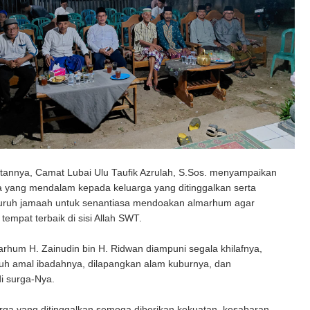
annya, Camat Lubai Ulu Taufik Azrulah, S.Sos. menyampaikan
 yang mendalam kepada keluarga yang ditinggalkan serta
uruh jamaah untuk senantiasa mendoakan almarhum agar
empat terbaik di sisi Allah SWT.
hum H. Zainudin bin H. Ridwan diampuni segala khilafnya,
ruh amal ibadahnya, dilapangkan alam kuburnya, dan
di surga-Nya.
rga yang ditinggalkan semoga diberikan kekuatan, kesabaran,