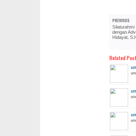
PREVIOUS
Silaturahmi
dengan Advo
Hidayat, S.
Related Post
un
und
un
und
un
und