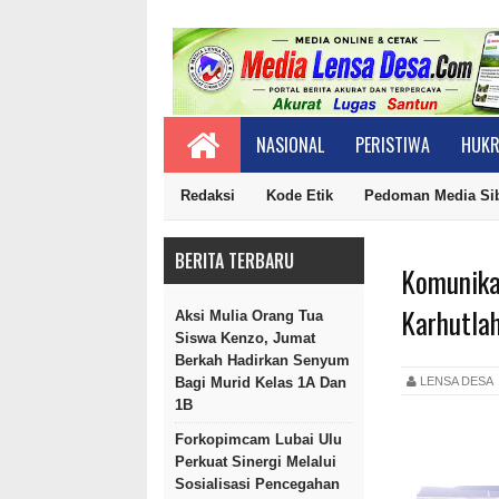
NASIONAL
PERISTIWA
HUKR
Redaksi
Kode Etik
Pedoman Media Si
BERITA TERBARU
Komunika
Karhutla
Aksi Mulia Orang Tua
Siswa Kenzo, Jumat
Berkah Hadirkan Senyum
LENSA DES
Bagi Murid Kelas 1A Dan
1B
Forkopimcam Lubai Ulu
Perkuat Sinergi Melalui
Sosialisasi Pencegahan