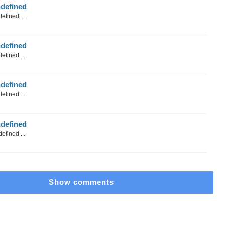
defined
efined ...
defined
efined ...
defined
efined ...
defined
efined ...
Show comments