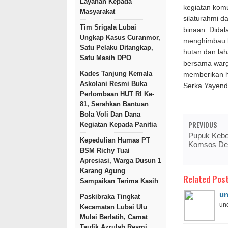
Layanan Kepada
kegiatan komu
Masyarakat
silaturahmi d
Tim Srigala Lubai
binaan. Didal
Ungkap Kasus Curanmor,
menghimbau k
Satu Pelaku Ditangkap,
hutan dan laha
Satu Masih DPO
bersama warg
Kades Tanjung Kemala
memberikan h
Askolani Resmi Buka
Serka Yayend
Perlombaan HUT RI Ke-
81, Serahkan Bantuan
Bola Voli Dan Dana
PREVIOUS
Kegiatan Kepada Panitia
Pupuk Kebe
Kepedulian Humas PT
Komsos De
BSM Richy Tuai
Apresiasi, Warga Dusun 1
Karang Agung
Related Post
Sampaikan Terima Kasih
un
Paskibraka Tingkat
und
Kecamatan Lubai Ulu
Mulai Berlatih, Camat
Taufik Azrulah Resmi