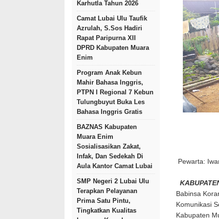
Karhutla Tahun 2026
Camat Lubai Ulu Taufik
Azrulah, S.Sos Hadiri
Rapat Paripurna XII
DPRD Kabupaten Muara
Enim
Program Anak Kebun
Mahir Bahasa Inggris,
PTPN I Regional 7 Kebun
Tulungbuyut Buka Les
Bahasa Inggris Gratis
BAZNAS Kabupaten
Muara Enim
Sosialisasikan Zakat,
Infak, Dan Sedekah Di
Pewarta: Iwa
Aula Kantor Camat Lubai
SMP Negeri 2 Lubai Ulu
KABUPATEN
Terapkan Pelayanan
Babinsa Kora
Prima Satu Pintu,
Komunikasi S
Tingkatkan Kualitas
Kabupaten Mu