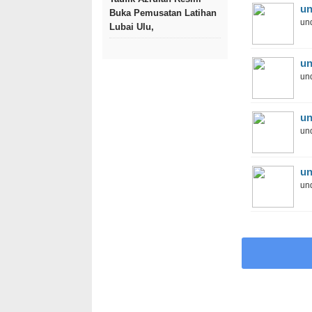
un
Buka Pemusatan Latihan
und
Lubai Ulu,
un
und
un
und
un
und