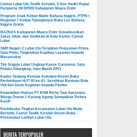
Camat Lubai Ulu Taufik Azrulah, S.Sos Hadiri Rapat
Paripurna XII DPRD Kabupaten Muara Enim
Program Anak Kebun Mahir Bahasa Inggris, PTPN I
Regional 7 Kebun Tulungbuyut Buka Les Bahasa
Inggris Gratis
BAZNAS Kabupaten Muara Enim Sosialisasikan
Zakat, Infak, dan Sedekah di Aula Kantor Camat
Lubai
SMP Negeri 2 Lubai Ulu Terapkan Pelayanan Prima
Satu Pintu, Tingkatkan Kualitas Layanan kepada
Masyarakat
Tim Srigala Lubai Ungkap Kasus Curanmor, Satu
Pelaku Ditangkap, Satu Masih DPO
Kades Tanjung Kemala Askolani Resmi Buka
Perlombaan HUT RI ke-81, Serahkan Bantuan Bola
Voli dan Dana Kegiatan kepada Panitia
Kepedulian Humas PT BSM Richy Tuai Apresiasi,
Warga Dusun 1 Karang Agung Sampaikan Terima
Kasih
Paskibraka Tingkat Kecamatan Lubai Ulu Mulai
Berlatih, Camat Taufik Azrulah Resmi Buka
Pemusatan Latihan Lubai Ulu,
BERITA TERPOPULER