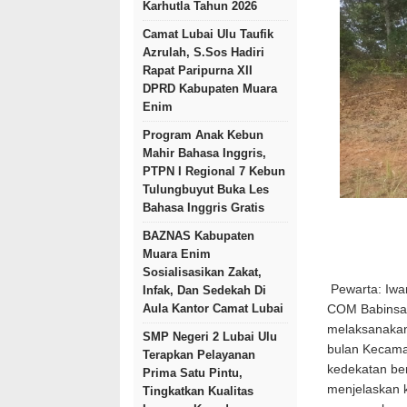
Karhutla Tahun 2026
Camat Lubai Ulu Taufik
Azrulah, S.Sos Hadiri
Rapat Paripurna XII
DPRD Kabupaten Muara
Enim
Program Anak Kebun
Mahir Bahasa Inggris,
PTPN I Regional 7 Kebun
Tulungbuyut Buka Les
Bahasa Inggris Gratis
BAZNAS Kabupaten
Muara Enim
Sosialisasikan Zakat,
Pewarta: Iw
Infak, Dan Sedekah Di
Aula Kantor Camat Lubai
COM Babinsa 
melaksanakan
SMP Negeri 2 Lubai Ulu
bulan Kecama
Terapkan Pelayanan
kedekatan be
Prima Satu Pintu,
menjelaskan 
Tingkatkan Kualitas