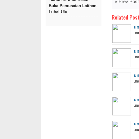
« Prev Post
Buka Pemusatan Latihan
Lubai Ulu,
Related Post
un
und
un
und
un
und
un
und
un
und