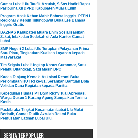
Camat Lubai Ulu Taufik Azrulah, S.Sos Hadiri Rapat
Paripurna XII DPRD Kabupaten Muara Enim
Program Anak Kebun Mahir Bahasa Inggris, PTPN I
Regional 7 Kebun Tulungbuyut Buka Les Bahasa
Inggris Gratis
BAZNAS Kabupaten Muara Enim Sosialisasikan
Zakat, Infak, dan Sedekah di Aula Kantor Camat
Lubai
SMP Negeri 2 Lubai Ulu Terapkan Pelayanan Prima
Satu Pintu, Tingkatkan Kualitas Layanan kepada
Masyarakat
Tim Srigala Lubai Ungkap Kasus Curanmor, Satu
Pelaku Ditangkap, Satu Masih DPO
Kades Tanjung Kemala Askolani Resmi Buka
Perlombaan HUT RI ke-81, Serahkan Bantuan Bola
Voli dan Dana Kegiatan kepada Panitia
Kepedulian Humas PT BSM Richy Tuai Apresiasi,
Warga Dusun 1 Karang Agung Sampaikan Terima
Kasih
Paskibraka Tingkat Kecamatan Lubai Ulu Mulai
Berlatih, Camat Taufik Azrulah Resmi Buka
Pemusatan Latihan Lubai Ulu,
BERITA TERPOPULER