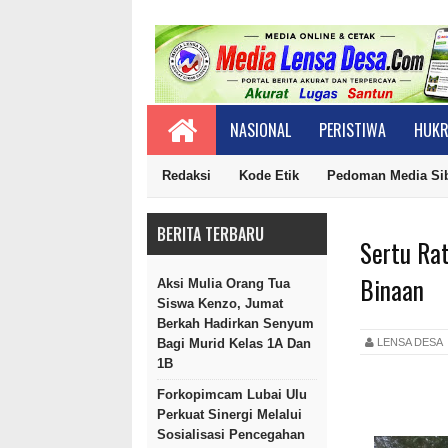
NASIONAL
PERISTIWA
HUKR
Redaksi
Kode Etik
Pedoman Media Si
BERITA TERBARU
Sertu Ra
Binaan
Aksi Mulia Orang Tua
Siswa Kenzo, Jumat
Berkah Hadirkan Senyum
LENSA DES
Bagi Murid Kelas 1A Dan
1B
Forkopimcam Lubai Ulu
Perkuat Sinergi Melalui
Sosialisasi Pencegahan