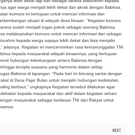
anya lebih dekat lagi dan sebagai sarana silaturahmi kepada
nya agar warga menjadi lebih dekat dan akrab dengan Babinsa.
giatan komsos ini bertujuan untuk mencari informasi dan
erkembangan situasi di wilayah desa binaan. “Kegiatan komsos
 karena sudah menjadi tugas pokok sebagai seorang Babinsa
asa melaksanakan komsos untuk mencari informasi dan sebagai
aturahmi kepada warga supaya lebih dekat dan bisa menjalin
” jelasnya. Kegiatan ini mencerminkan rasa kemanunggalan TNI
binsa kepada masyarakat wilayah binaannya, yang bertujuan
erat hubungan kekeluargaan antara Babinsa dengan
ehingga tercipta suasana yang harmonis dalam setiap
ugas Babinsa di lapangan. “Pada hari ini bincang santai dengan
akat di Desa Pajar Bulan untuk menjalin hubungan kedekatan,
a saling berbaur,” ungkapnya Kegiatan tersebut dilakukan agar
ekatan kepada masyarakat dan aktif dalam kegiatan sehari-
dengan masyarakat sebagai landasan TNI dari Rakyat untuk
kasnya.
NEXT