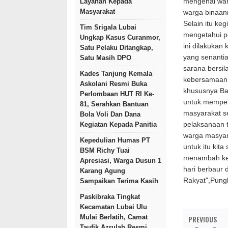
Layanan Kepada
mengenal warg
Masyarakat
warga binaan
Selain itu ke
Tim Srigala Lubai
mengetahui p
Ungkap Kasus Curanmor,
ini dilakukan
Satu Pelaku Ditangkap,
yang senanti
Satu Masih DPO
sarana bersil
Kades Tanjung Kemala
kebersamaan,
Askolani Resmi Buka
khususnya Ba
Perlombaan HUT RI Ke-
untuk memper
81, Serahkan Bantuan
masyarakat s
Bola Voli Dan Dana
Kegiatan Kepada Panitia
pelaksanaan t
warga masyar
Kepedulian Humas PT
untuk itu kit
BSM Richy Tuai
menambah ked
Apresiasi, Warga Dusun 1
hari berbaur 
Karang Agung
Rakyat",Pung
Sampaikan Terima Kasih
Paskibraka Tingkat
Kecamatan Lubai Ulu
Mulai Berlatih, Camat
PREVIOUS
Taufik Azrulah Resmi