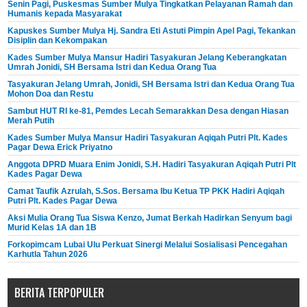
Senin Pagi, Puskesmas Sumber Mulya Tingkatkan Pelayanan Ramah dan
Humanis kepada Masyarakat
Kapuskes Sumber Mulya Hj. Sandra Eti Astuti Pimpin Apel Pagi, Tekankan
Disiplin dan Kekompakan
Kades Sumber Mulya Mansur Hadiri Tasyakuran Jelang Keberangkatan
Umrah Jonidi, SH Bersama Istri dan Kedua Orang Tua
Tasyakuran Jelang Umrah, Jonidi, SH Bersama Istri dan Kedua Orang Tua
Mohon Doa dan Restu
Sambut HUT RI ke-81, Pemdes Lecah Semarakkan Desa dengan Hiasan
Merah Putih
Kades Sumber Mulya Mansur Hadiri Tasyakuran Aqiqah Putri Plt. Kades
Pagar Dewa Erick Priyatno
Anggota DPRD Muara Enim Jonidi, S.H. Hadiri Tasyakuran Aqiqah Putri Plt
Kades Pagar Dewa
Camat Taufik Azrulah, S.Sos. Bersama Ibu Ketua TP PKK Hadiri Aqiqah
Putri Plt. Kades Pagar Dewa
Aksi Mulia Orang Tua Siswa Kenzo, Jumat Berkah Hadirkan Senyum bagi
Murid Kelas 1A dan 1B
Forkopimcam Lubai Ulu Perkuat Sinergi Melalui Sosialisasi Pencegahan
Karhutla Tahun 2026
BERITA TERPOPULER