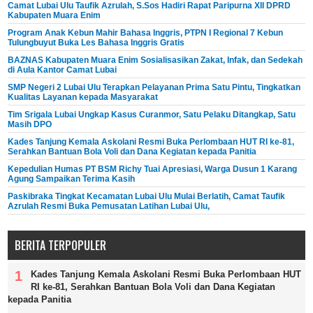
Camat Lubai Ulu Taufik Azrulah, S.Sos Hadiri Rapat Paripurna XII DPRD
Kabupaten Muara Enim
Program Anak Kebun Mahir Bahasa Inggris, PTPN I Regional 7 Kebun
Tulungbuyut Buka Les Bahasa Inggris Gratis
BAZNAS Kabupaten Muara Enim Sosialisasikan Zakat, Infak, dan Sedekah
di Aula Kantor Camat Lubai
SMP Negeri 2 Lubai Ulu Terapkan Pelayanan Prima Satu Pintu, Tingkatkan
Kualitas Layanan kepada Masyarakat
Tim Srigala Lubai Ungkap Kasus Curanmor, Satu Pelaku Ditangkap, Satu
Masih DPO
Kades Tanjung Kemala Askolani Resmi Buka Perlombaan HUT RI ke-81,
Serahkan Bantuan Bola Voli dan Dana Kegiatan kepada Panitia
Kepedulian Humas PT BSM Richy Tuai Apresiasi, Warga Dusun 1 Karang
Agung Sampaikan Terima Kasih
Paskibraka Tingkat Kecamatan Lubai Ulu Mulai Berlatih, Camat Taufik
Azrulah Resmi Buka Pemusatan Latihan Lubai Ulu,
BERITA TERPOPULER
Kades Tanjung Kemala Askolani Resmi Buka Perlombaan HUT
RI ke-81, Serahkan Bantuan Bola Voli dan Dana Kegiatan
kepada Panitia