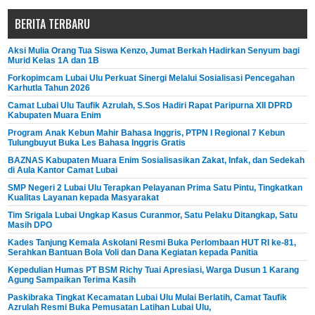
BERITA TERBARU
Aksi Mulia Orang Tua Siswa Kenzo, Jumat Berkah Hadirkan Senyum bagi
Murid Kelas 1A dan 1B
Forkopimcam Lubai Ulu Perkuat Sinergi Melalui Sosialisasi Pencegahan
Karhutla Tahun 2026
Camat Lubai Ulu Taufik Azrulah, S.Sos Hadiri Rapat Paripurna XII DPRD
Kabupaten Muara Enim
Program Anak Kebun Mahir Bahasa Inggris, PTPN I Regional 7 Kebun
Tulungbuyut Buka Les Bahasa Inggris Gratis
BAZNAS Kabupaten Muara Enim Sosialisasikan Zakat, Infak, dan Sedekah
di Aula Kantor Camat Lubai
SMP Negeri 2 Lubai Ulu Terapkan Pelayanan Prima Satu Pintu, Tingkatkan
Kualitas Layanan kepada Masyarakat
Tim Srigala Lubai Ungkap Kasus Curanmor, Satu Pelaku Ditangkap, Satu
Masih DPO
Kades Tanjung Kemala Askolani Resmi Buka Perlombaan HUT RI ke-81,
Serahkan Bantuan Bola Voli dan Dana Kegiatan kepada Panitia
Kepedulian Humas PT BSM Richy Tuai Apresiasi, Warga Dusun 1 Karang
Agung Sampaikan Terima Kasih
Paskibraka Tingkat Kecamatan Lubai Ulu Mulai Berlatih, Camat Taufik
Azrulah Resmi Buka Pemusatan Latihan Lubai Ulu,