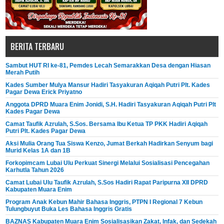
BERITA TERBARU
Sambut HUT RI ke-81, Pemdes Lecah Semarakkan Desa dengan Hiasan
Merah Putih
Kades Sumber Mulya Mansur Hadiri Tasyakuran Aqiqah Putri Plt. Kades
Pagar Dewa Erick Priyatno
Anggota DPRD Muara Enim Jonidi, S.H. Hadiri Tasyakuran Aqiqah Putri Plt
Kades Pagar Dewa
Camat Taufik Azrulah, S.Sos. Bersama Ibu Ketua TP PKK Hadiri Aqiqah
Putri Plt. Kades Pagar Dewa
Aksi Mulia Orang Tua Siswa Kenzo, Jumat Berkah Hadirkan Senyum bagi
Murid Kelas 1A dan 1B
Forkopimcam Lubai Ulu Perkuat Sinergi Melalui Sosialisasi Pencegahan
Karhutla Tahun 2026
Camat Lubai Ulu Taufik Azrulah, S.Sos Hadiri Rapat Paripurna XII DPRD
Kabupaten Muara Enim
Program Anak Kebun Mahir Bahasa Inggris, PTPN I Regional 7 Kebun
Tulungbuyut Buka Les Bahasa Inggris Gratis
BAZNAS Kabupaten Muara Enim Sosialisasikan Zakat, Infak, dan Sedekah