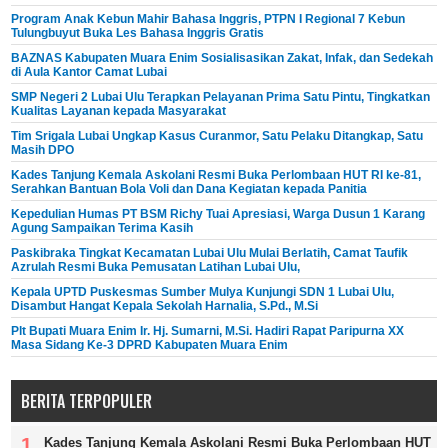
Program Anak Kebun Mahir Bahasa Inggris, PTPN I Regional 7 Kebun
Tulungbuyut Buka Les Bahasa Inggris Gratis
BAZNAS Kabupaten Muara Enim Sosialisasikan Zakat, Infak, dan Sedekah
di Aula Kantor Camat Lubai
SMP Negeri 2 Lubai Ulu Terapkan Pelayanan Prima Satu Pintu, Tingkatkan
Kualitas Layanan kepada Masyarakat
Tim Srigala Lubai Ungkap Kasus Curanmor, Satu Pelaku Ditangkap, Satu
Masih DPO
Kades Tanjung Kemala Askolani Resmi Buka Perlombaan HUT RI ke-81,
Serahkan Bantuan Bola Voli dan Dana Kegiatan kepada Panitia
Kepedulian Humas PT BSM Richy Tuai Apresiasi, Warga Dusun 1 Karang
Agung Sampaikan Terima Kasih
Paskibraka Tingkat Kecamatan Lubai Ulu Mulai Berlatih, Camat Taufik
Azrulah Resmi Buka Pemusatan Latihan Lubai Ulu,
Kepala UPTD Puskesmas Sumber Mulya Kunjungi SDN 1 Lubai Ulu,
Disambut Hangat Kepala Sekolah Harnalia, S.Pd., M.Si
Plt Bupati Muara Enim Ir. Hj. Sumarni, M.Si. Hadiri Rapat Paripurna XX
Masa Sidang Ke-3 DPRD Kabupaten Muara Enim
BERITA TERPOPULER
Kades Tanjung Kemala Askolani Resmi Buka Perlombaan HUT