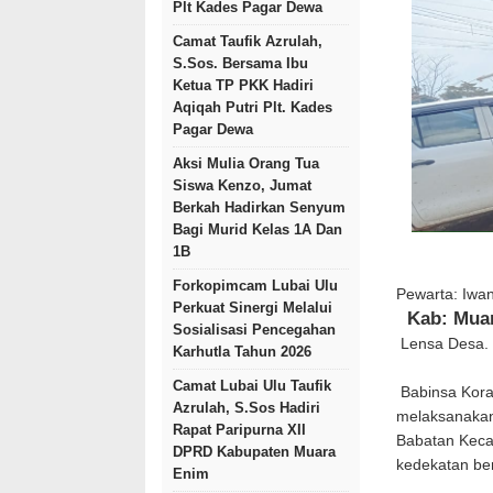
Plt Kades Pagar Dewa
Camat Taufik Azrulah,
S.Sos. Bersama Ibu
Ketua TP PKK Hadiri
Aqiqah Putri Plt. Kades
Pagar Dewa
Aksi Mulia Orang Tua
Siswa Kenzo, Jumat
Berkah Hadirkan Senyum
Bagi Murid Kelas 1A Dan
1B
Forkopimcam Lubai Ulu
Pewarta: Iwa
Perkuat Sinergi Melalui
Kab: Mua
Sosialisasi Pencegahan
Lensa Desa.
Karhutla Tahun 2026
Camat Lubai Ulu Taufik
Babinsa Kora
Azrulah, S.Sos Hadiri
melaksanakan
Rapat Paripurna XII
Babatan Keca
DPRD Kabupaten Muara
kedekatan be
Enim