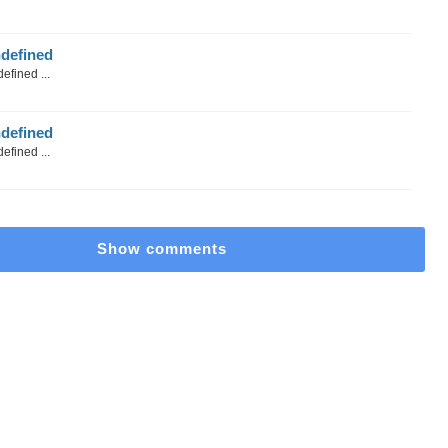
defined
efined ...
defined
efined ...
Show comments