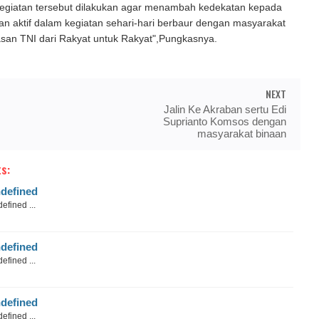
giatan tersebut dilakukan agar menambah kedekatan kepada
n aktif dalam kegiatan sehari-hari berbaur dengan masyarakat
asan TNI dari Rakyat untuk Rakyat",Pungkasnya.
NEXT
Jalin Ke Akraban sertu Edi
Suprianto Komsos dengan
masyarakat binaan
s:
defined
efined ...
defined
efined ...
defined
efined ...