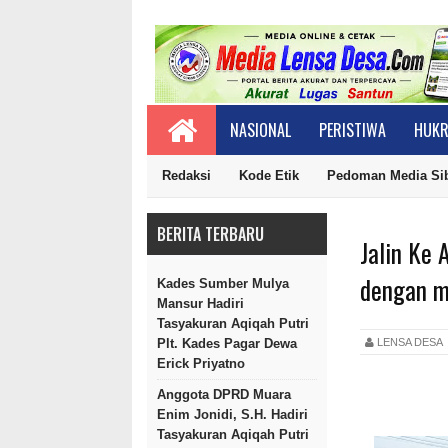
NASIONAL
PERISTIWA
HUKR
Redaksi
Kode Etik
Pedoman Media Si
BERITA TERBARU
Jalin Ke
dengan m
Kades Sumber Mulya
Mansur Hadiri
Tasyakuran Aqiqah Putri
LENSA DES
Plt. Kades Pagar Dewa
Erick Priyatno
Anggota DPRD Muara
Enim Jonidi, S.H. Hadiri
Tasyakuran Aqiqah Putri