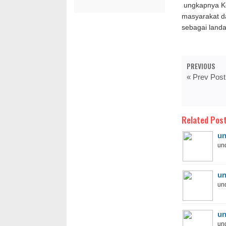
ungkapnya Ke
masyarakat da
sebagai land
PREVIOUS
« Prev Post
Related Post
un
und
un
und
un
und