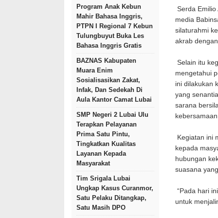
Program Anak Kebun
Serda Emilio
Mahir Bahasa Inggris,
media Babins
PTPN I Regional 7 Kebun
silaturahmi k
Tulungbuyut Buka Les
akrab dengan
Bahasa Inggris Gratis
BAZNAS Kabupaten
Selain itu ke
Muara Enim
mengetahui p
Sosialisasikan Zakat,
ini dilakukan
Infak, Dan Sedekah Di
yang senanti
Aula Kantor Camat Lubai
sarana bersil
SMP Negeri 2 Lubai Ulu
kebersamaan,
Terapkan Pelayanan
Prima Satu Pintu,
Kegiatan ini
Tingkatkan Kualitas
kepada masya
Layanan Kepada
hubungan kek
Masyarakat
suasana yang
Tim Srigala Lubai
Ungkap Kasus Curanmor,
“Pada hari in
Satu Pelaku Ditangkap,
untuk menjali
Satu Masih DPO