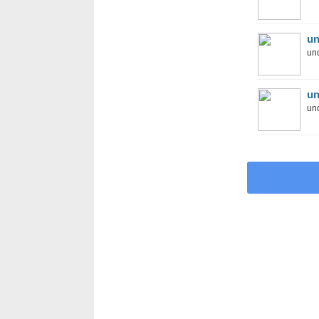
un
und
un
und