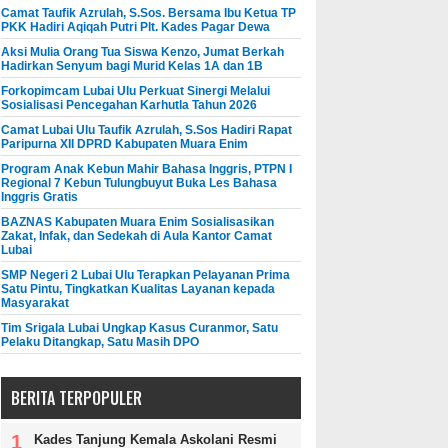
Camat Taufik Azrulah, S.Sos. Bersama Ibu Ketua TP
PKK Hadiri Aqiqah Putri Plt. Kades Pagar Dewa
Aksi Mulia Orang Tua Siswa Kenzo, Jumat Berkah
Hadirkan Senyum bagi Murid Kelas 1A dan 1B
Forkopimcam Lubai Ulu Perkuat Sinergi Melalui
Sosialisasi Pencegahan Karhutla Tahun 2026
Camat Lubai Ulu Taufik Azrulah, S.Sos Hadiri Rapat
Paripurna XII DPRD Kabupaten Muara Enim
Program Anak Kebun Mahir Bahasa Inggris, PTPN I
Regional 7 Kebun Tulungbuyut Buka Les Bahasa
Inggris Gratis
BAZNAS Kabupaten Muara Enim Sosialisasikan
Zakat, Infak, dan Sedekah di Aula Kantor Camat
Lubai
SMP Negeri 2 Lubai Ulu Terapkan Pelayanan Prima
Satu Pintu, Tingkatkan Kualitas Layanan kepada
Masyarakat
Tim Srigala Lubai Ungkap Kasus Curanmor, Satu
Pelaku Ditangkap, Satu Masih DPO
BERITA TERPOPULER
Kades Tanjung Kemala Askolani Resmi