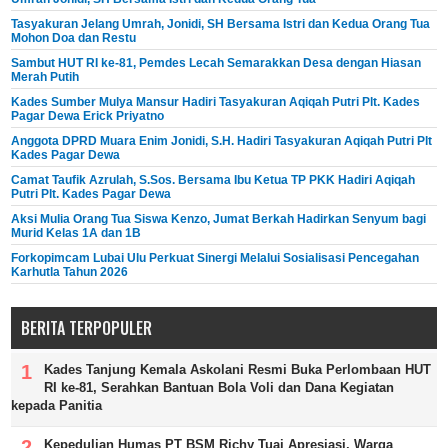
Tasyakuran Jelang Umrah, Jonidi, SH Bersama Istri dan Kedua Orang Tua
Mohon Doa dan Restu
Sambut HUT RI ke-81, Pemdes Lecah Semarakkan Desa dengan Hiasan
Merah Putih
Kades Sumber Mulya Mansur Hadiri Tasyakuran Aqiqah Putri Plt. Kades
Pagar Dewa Erick Priyatno
Anggota DPRD Muara Enim Jonidi, S.H. Hadiri Tasyakuran Aqiqah Putri Plt
Kades Pagar Dewa
Camat Taufik Azrulah, S.Sos. Bersama Ibu Ketua TP PKK Hadiri Aqiqah
Putri Plt. Kades Pagar Dewa
Aksi Mulia Orang Tua Siswa Kenzo, Jumat Berkah Hadirkan Senyum bagi
Murid Kelas 1A dan 1B
Forkopimcam Lubai Ulu Perkuat Sinergi Melalui Sosialisasi Pencegahan
Karhutla Tahun 2026
BERITA TERPOPULER
Kades Tanjung Kemala Askolani Resmi Buka Perlombaan HUT
RI ke-81, Serahkan Bantuan Bola Voli dan Dana Kegiatan
kepada Panitia
Kepedulian Humas PT BSM Richy Tuai Apresiasi, Warga