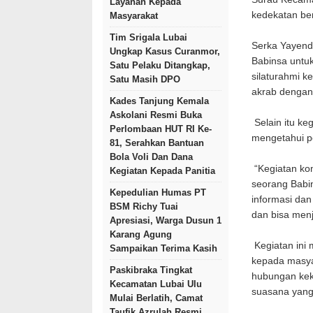
Layanan Kepada
kedekatan be
Masyarakat
Tim Srigala Lubai
Serka Yayend
Ungkap Kasus Curanmor,
Babinsa untuk
Satu Pelaku Ditangkap,
silaturahmi k
Satu Masih DPO
akrab dengan
Kades Tanjung Kemala
Askolani Resmi Buka
Selain itu ke
Perlombaan HUT RI Ke-
mengetahui pe
81, Serahkan Bantuan
Bola Voli Dan Dana
“Kegiatan kom
Kegiatan Kepada Panitia
seorang Babi
Kepedulian Humas PT
informasi dan
BSM Richy Tuai
dan bisa menj
Apresiasi, Warga Dusun 1
Karang Agung
Kegiatan ini
Sampaikan Terima Kasih
kepada masya
Paskibraka Tingkat
hubungan kek
Kecamatan Lubai Ulu
suasana yang
Mulai Berlatih, Camat
Taufik Azrulah Resmi