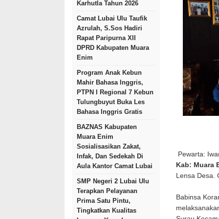
Karhutla Tahun 2026
Camat Lubai Ulu Taufik
Azrulah, S.Sos Hadiri
Rapat Paripurna XII
DPRD Kabupaten Muara
Enim
Program Anak Kebun
Mahir Bahasa Inggris,
PTPN I Regional 7 Kebun
Tulungbuyut Buka Les
Bahasa Inggris Gratis
BAZNAS Kabupaten
Muara Enim
Sosialisasikan Zakat,
Pewarta: Iwa
Infak, Dan Sedekah Di
Kab: Muara 
Aula Kantor Camat Lubai
Lensa Desa.
SMP Negeri 2 Lubai Ulu
Terapkan Pelayanan
Babinsa Kora
Prima Satu Pintu,
melaksanakan
Tingkatkan Kualitas
Surau Kecama