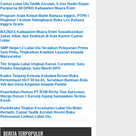
Camat Lubai Ulu Taufik Azrulah, S.Sos Hadiri Rapat
Paripurna XII DPRD Kabupaten Muara Enim
Program Anak Kebun Mahir Bahasa Inggris, PTPN I
Regional 7 Kebun Tulungbuyut Buka Les Bahasa
Inggris Gratis
BAZNAS Kabupaten Muara Enim Sosialisasikan
Zakat, Infak, dan Sedekah di Aula Kantor Camat
Lubai
SMP Negeri 2 Lubai Ulu Terapkan Pelayanan Prima
Satu Pintu, Tingkatkan Kualitas Layanan kepada
Masyarakat
Tim Srigala Lubai Ungkap Kasus Curanmor, Satu
Pelaku Ditangkap, Satu Masih DPO
Kades Tanjung Kemala Askolani Resmi Buka
Perlombaan HUT RI ke-81, Serahkan Bantuan Bola
Voli dan Dana Kegiatan kepada Panitia
Kepedulian Humas PT BSM Richy Tuai Apresiasi,
Warga Dusun 1 Karang Agung Sampaikan Terima
Kasih
Paskibraka Tingkat Kecamatan Lubai Ulu Mulai
Berlatih, Camat Taufik Azrulah Resmi Buka
Pemusatan Latihan Lubai Ulu,
BERITA TERPOPULER