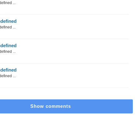
efined ...
defined
efined ...
defined
efined ...
defined
efined ...
Show comments