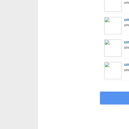
und
un
und
un
und
un
und