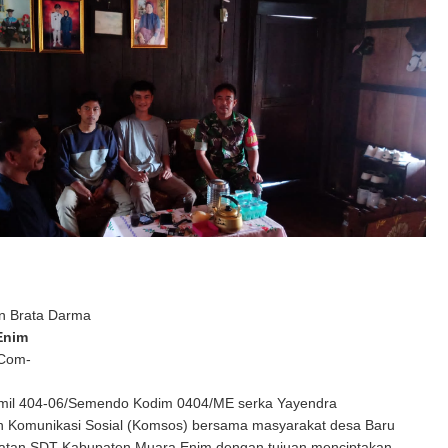
n Brata Darma
Enim
 Com-
mil 404-06/Semendo Kodim 0404/ME serka Yayendra
 Komunikasi Sosial (Komsos) bersama masyarakat desa Baru
tan SDT Kabupaten Muara Enim dengan tujuan menciptakan