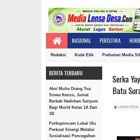
NASIONAL
PERISTIWA
HUKR
Redaksi
Kode Etik
Pedoman Media Si
BERITA TERBARU
Serka Ya
Batu Sur
Aksi Mulia Orang Tua
Siswa Kenzo, Jumat
Berkah Hadirkan Senyum
LENSA DES
Bagi Murid Kelas 1A Dan
1B
Forkopimcam Lubai Ulu
Perkuat Sinergi Melalui
Sosialisasi Pencegahan