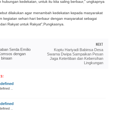
n hubungan kedekatan, untuk itu kita saling berbaur,” ungkapnya
sebut dilakukan agar menambah kedekatan kepada masyarakat
am kegiatan sehari-hari berbaur dengan masyarakat sebagai
 dari Rakyat untuk Rakyat",Pungkasnya.
NEXT
raban Serda Emilio
Koptu Hariyadi Babinsa Desa
Komsos dengan
Swarna Dwipa Sampaikan Pesan
 binaan
Jaga Ketertiban dan Kebersihan
Lingkungan
s:
defined
efined ...
defined
efined ...