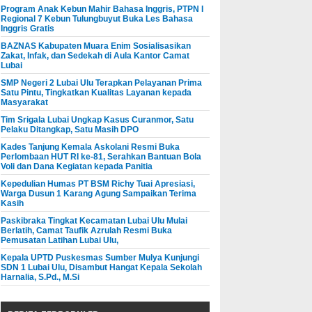
Program Anak Kebun Mahir Bahasa Inggris, PTPN I
Regional 7 Kebun Tulungbuyut Buka Les Bahasa
Inggris Gratis
BAZNAS Kabupaten Muara Enim Sosialisasikan
Zakat, Infak, dan Sedekah di Aula Kantor Camat
Lubai
SMP Negeri 2 Lubai Ulu Terapkan Pelayanan Prima
Satu Pintu, Tingkatkan Kualitas Layanan kepada
Masyarakat
Tim Srigala Lubai Ungkap Kasus Curanmor, Satu
Pelaku Ditangkap, Satu Masih DPO
Kades Tanjung Kemala Askolani Resmi Buka
Perlombaan HUT RI ke-81, Serahkan Bantuan Bola
Voli dan Dana Kegiatan kepada Panitia
Kepedulian Humas PT BSM Richy Tuai Apresiasi,
Warga Dusun 1 Karang Agung Sampaikan Terima
Kasih
Paskibraka Tingkat Kecamatan Lubai Ulu Mulai
Berlatih, Camat Taufik Azrulah Resmi Buka
Pemusatan Latihan Lubai Ulu,
Kepala UPTD Puskesmas Sumber Mulya Kunjungi
SDN 1 Lubai Ulu, Disambut Hangat Kepala Sekolah
Harnalia, S.Pd., M.Si