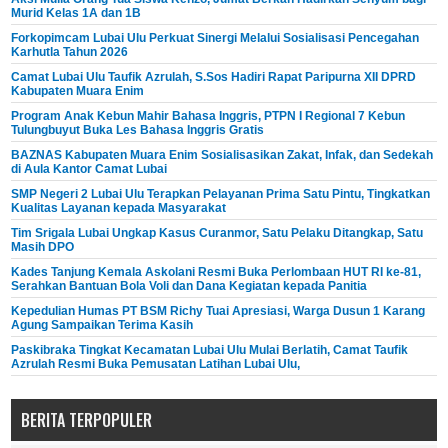
Murid Kelas 1A dan 1B
Forkopimcam Lubai Ulu Perkuat Sinergi Melalui Sosialisasi Pencegahan
Karhutla Tahun 2026
Camat Lubai Ulu Taufik Azrulah, S.Sos Hadiri Rapat Paripurna XII DPRD
Kabupaten Muara Enim
Program Anak Kebun Mahir Bahasa Inggris, PTPN I Regional 7 Kebun
Tulungbuyut Buka Les Bahasa Inggris Gratis
BAZNAS Kabupaten Muara Enim Sosialisasikan Zakat, Infak, dan Sedekah
di Aula Kantor Camat Lubai
SMP Negeri 2 Lubai Ulu Terapkan Pelayanan Prima Satu Pintu, Tingkatkan
Kualitas Layanan kepada Masyarakat
Tim Srigala Lubai Ungkap Kasus Curanmor, Satu Pelaku Ditangkap, Satu
Masih DPO
Kades Tanjung Kemala Askolani Resmi Buka Perlombaan HUT RI ke-81,
Serahkan Bantuan Bola Voli dan Dana Kegiatan kepada Panitia
Kepedulian Humas PT BSM Richy Tuai Apresiasi, Warga Dusun 1 Karang
Agung Sampaikan Terima Kasih
Paskibraka Tingkat Kecamatan Lubai Ulu Mulai Berlatih, Camat Taufik
Azrulah Resmi Buka Pemusatan Latihan Lubai Ulu,
BERITA TERPOPULER