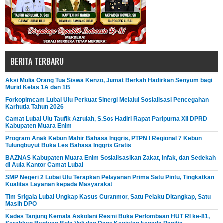
BERITA TERBARU
Aksi Mulia Orang Tua Siswa Kenzo, Jumat Berkah Hadirkan Senyum bagi
Murid Kelas 1A dan 1B
Forkopimcam Lubai Ulu Perkuat Sinergi Melalui Sosialisasi Pencegahan
Karhutla Tahun 2026
Camat Lubai Ulu Taufik Azrulah, S.Sos Hadiri Rapat Paripurna XII DPRD
Kabupaten Muara Enim
Program Anak Kebun Mahir Bahasa Inggris, PTPN I Regional 7 Kebun
Tulungbuyut Buka Les Bahasa Inggris Gratis
BAZNAS Kabupaten Muara Enim Sosialisasikan Zakat, Infak, dan Sedekah
di Aula Kantor Camat Lubai
SMP Negeri 2 Lubai Ulu Terapkan Pelayanan Prima Satu Pintu, Tingkatkan
Kualitas Layanan kepada Masyarakat
Tim Srigala Lubai Ungkap Kasus Curanmor, Satu Pelaku Ditangkap, Satu
Masih DPO
Kades Tanjung Kemala Askolani Resmi Buka Perlombaan HUT RI ke-81,
Serahkan Bantuan Bola Voli dan Dana Kegiatan kepada Panitia