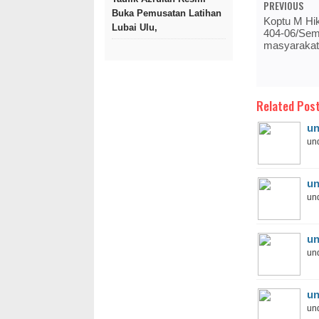
PREVIOUS
Buka Pemusatan Latihan
Koptu M Hi
Lubai Ulu,
404-06/Se
masyarakat
Related Post
un
und
un
und
un
und
un
und