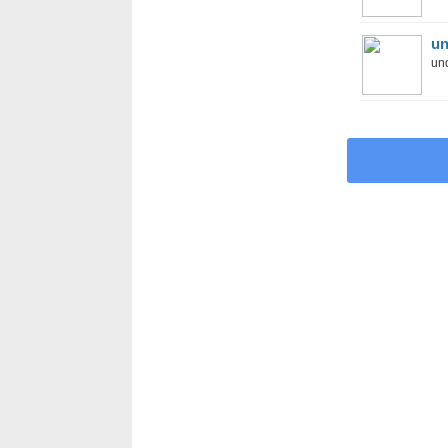
un
und