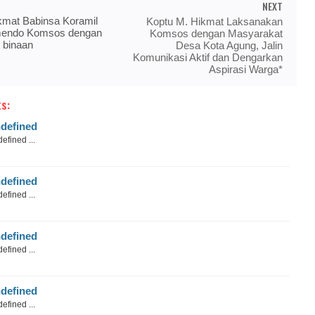
NEXT
kmat Babinsa Koramil
Koptu M. Hikmat Laksanakan
mendo Komsos dengan
Komsos dengan Masyarakat
 binaan
Desa Kota Agung, Jalin
Komunikasi Aktif dan Dengarkan
Aspirasi Warga*
s:
defined
efined ...
defined
efined ...
defined
efined ...
defined
efined ...