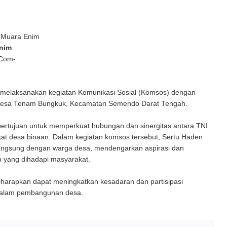
 Muara Enim
nim
 Com-
melaksanakan kegiatan Komunikasi Sosial (Komsos) dengan
Desa Tenam Bungkuk, Kecamatan Semendo Darat Tengah.
bertujuan untuk memperkuat hubungan dan sinergitas antara TNI
at desa binaan. Dalam kegiatan komsos tersebut, Sertu Haden
 langsung dengan warga desa, mendengarkan aspirasi dan
 yang dihadapi masyarakat.
diharapkan dapat meningkatkan kesadaran dan partisipasi
dalam pembangunan desa.