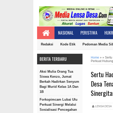
NASIONAL
PERISTIWA
HUKR
Redaksi
Kode Etik
Pedoman Media Si
Home
»
»
Sertu
BERITA TERBARU
Perkuat Hubung
Sertu Ha
Aksi Mulia Orang Tua
Siswa Kenzo, Jumat
Desa Ten
Berkah Hadirkan Senyum
Bagi Murid Kelas 1A Dan
Sinergita
1B
Forkopimcam Lubai Ulu
Perkuat Sinergi Melalui
LENSA DES
Sosialisasi Pencegahan