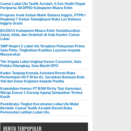
Camat Lubai Ulu Taufik Azrulah, S.Sos Hadiri Rapat
Paripurna XII DPRD Kabupaten Muara Enim
Program Anak Kebun Mahir Bahasa Inggris, PTPN I
Regional 7 Kebun Tulungbuyut Buka Les Bahasa
Inggris Gratis
BAZNAS Kabupaten Muara Enim Sosialisasikan
Zakat, Infak, dan Sedekah di Aula Kantor Camat
Lubai
SMP Negeri 2 Lubai Ulu Terapkan Pelayanan Prima
Satu Pintu, Tingkatkan Kualitas Layanan kepada
Masyarakat
Tim Srigala Lubai Ungkap Kasus Curanmor, Satu
Pelaku Ditangkap, Satu Masih DPO
Kades Tanjung Kemala Askolani Resmi Buka
Perlombaan HUT RI ke-81, Serahkan Bantuan Bola
Voli dan Dana Kegiatan kepada Panitia
Kepedulian Humas PT BSM Richy Tuai Apresiasi,
Warga Dusun 1 Karang Agung Sampaikan Terima
Kasih
Paskibraka Tingkat Kecamatan Lubai Ulu Mulai
Berlatih, Camat Taufik Azrulah Resmi Buka
Pemusatan Latihan Lubai Ulu,
BERITA TERPOPULER