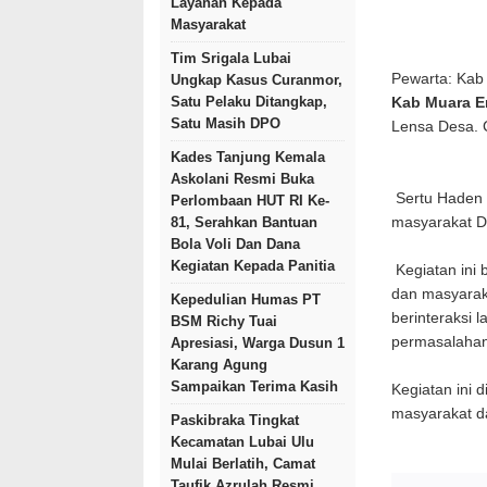
Layanan Kepada
Masyarakat
Tim Srigala Lubai
Pewarta: Kab
Ungkap Kasus Curanmor,
Satu Pelaku Ditangkap,
Kab Muara E
Satu Masih DPO
Lensa Desa.
Kades Tanjung Kemala
Askolani Resmi Buka
Sertu Haden 
Perlombaan HUT RI Ke-
masyarakat 
81, Serahkan Bantuan
Bola Voli Dan Dana
Kegiatan Kepada Panitia
Kegiatan ini 
dan masyarak
Kepedulian Humas PT
berinteraksi
BSM Richy Tuai
permasalahan
Apresiasi, Warga Dusun 1
Karang Agung
Sampaikan Terima Kasih
Kegiatan ini 
masyarakat 
Paskibraka Tingkat
Kecamatan Lubai Ulu
Mulai Berlatih, Camat
Taufik Azrulah Resmi