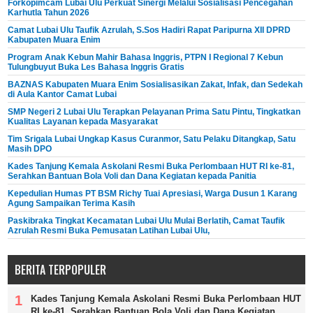
Forkopimcam Lubai Ulu Perkuat Sinergi Melalui Sosialisasi Pencegahan
Karhutla Tahun 2026
Camat Lubai Ulu Taufik Azrulah, S.Sos Hadiri Rapat Paripurna XII DPRD
Kabupaten Muara Enim
Program Anak Kebun Mahir Bahasa Inggris, PTPN I Regional 7 Kebun
Tulungbuyut Buka Les Bahasa Inggris Gratis
BAZNAS Kabupaten Muara Enim Sosialisasikan Zakat, Infak, dan Sedekah
di Aula Kantor Camat Lubai
SMP Negeri 2 Lubai Ulu Terapkan Pelayanan Prima Satu Pintu, Tingkatkan
Kualitas Layanan kepada Masyarakat
Tim Srigala Lubai Ungkap Kasus Curanmor, Satu Pelaku Ditangkap, Satu
Masih DPO
Kades Tanjung Kemala Askolani Resmi Buka Perlombaan HUT RI ke-81,
Serahkan Bantuan Bola Voli dan Dana Kegiatan kepada Panitia
Kepedulian Humas PT BSM Richy Tuai Apresiasi, Warga Dusun 1 Karang
Agung Sampaikan Terima Kasih
Paskibraka Tingkat Kecamatan Lubai Ulu Mulai Berlatih, Camat Taufik
Azrulah Resmi Buka Pemusatan Latihan Lubai Ulu,
BERITA TERPOPULER
Kades Tanjung Kemala Askolani Resmi Buka Perlombaan HUT
RI ke-81, Serahkan Bantuan Bola Voli dan Dana Kegiatan