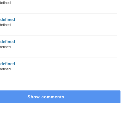
efined ...
defined
efined ...
defined
efined ...
defined
efined ...
Show comments