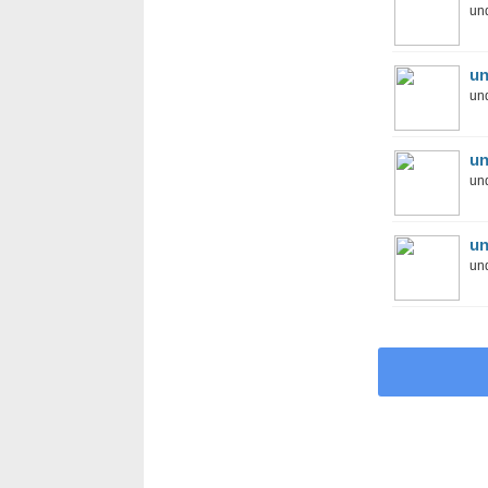
und
un
und
un
und
un
und