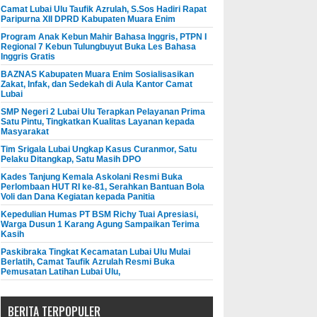
Camat Lubai Ulu Taufik Azrulah, S.Sos Hadiri Rapat
Paripurna XII DPRD Kabupaten Muara Enim
Program Anak Kebun Mahir Bahasa Inggris, PTPN I
Regional 7 Kebun Tulungbuyut Buka Les Bahasa
Inggris Gratis
BAZNAS Kabupaten Muara Enim Sosialisasikan
Zakat, Infak, dan Sedekah di Aula Kantor Camat
Lubai
SMP Negeri 2 Lubai Ulu Terapkan Pelayanan Prima
Satu Pintu, Tingkatkan Kualitas Layanan kepada
Masyarakat
Tim Srigala Lubai Ungkap Kasus Curanmor, Satu
Pelaku Ditangkap, Satu Masih DPO
Kades Tanjung Kemala Askolani Resmi Buka
Perlombaan HUT RI ke-81, Serahkan Bantuan Bola
Voli dan Dana Kegiatan kepada Panitia
Kepedulian Humas PT BSM Richy Tuai Apresiasi,
Warga Dusun 1 Karang Agung Sampaikan Terima
Kasih
Paskibraka Tingkat Kecamatan Lubai Ulu Mulai
Berlatih, Camat Taufik Azrulah Resmi Buka
Pemusatan Latihan Lubai Ulu,
BERITA TERPOPULER