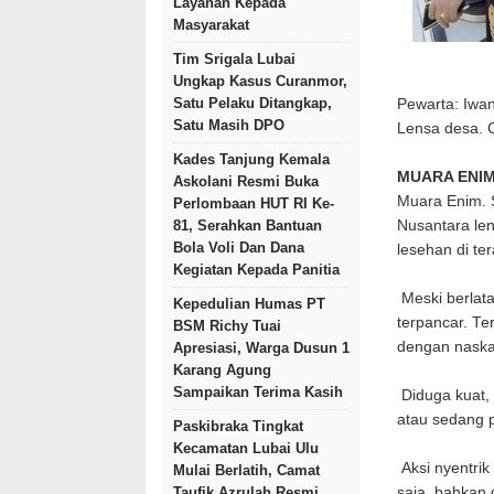
Layanan Kepada
Masyarakat
Tim Srigala Lubai
Ungkap Kasus Curanmor,
Satu Pelaku Ditangkap,
Pewarta: Iwa
Satu Masih DPO
Lensa desa.
Kades Tanjung Kemala
MUARA ENIM
Askolani Resmi Buka
Muara Enim. S
Perlombaan HUT RI Ke-
Nusantara le
81, Serahkan Bantuan
Bola Voli Dan Dana
lesehan di te
Kegiatan Kepada Panitia
Meski berlata
Kepedulian Humas PT
terpancar. Te
BSM Richy Tuai
dengan naska
Apresiasi, Warga Dusun 1
Karang Agung
Sampaikan Terima Kasih
Diduga kuat, 
atau sedang 
Paskibraka Tingkat
Kecamatan Lubai Ulu
Aksi nyentrik
Mulai Berlatih, Camat
saja, bahkan 
Taufik Azrulah Resmi