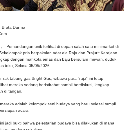
n Brata Darma
 Com
,
– Pemandangan unik terlihat di depan salah satu minimarket di
ekelompok pria berpakaian adat ala Raja dan Prajurit Kerajaan
ngkap dengan mahkota emas dan baju bersulam mewah, duduk
ras toko, Selasa 05/05/2026.
r rak tabung gas Bright Gas, wibawa para “raja” ini tetap
rlihat mereka sedang beristirahat sambil berdiskusi, lengkap
h di tangan.
mereka adalah kelompok seni budaya yang baru selesai tampil
persiapan acara.
 ini jadi bukti bahwa pelestarian budaya bisa dilakukan di mana
di era modern sekalipun.