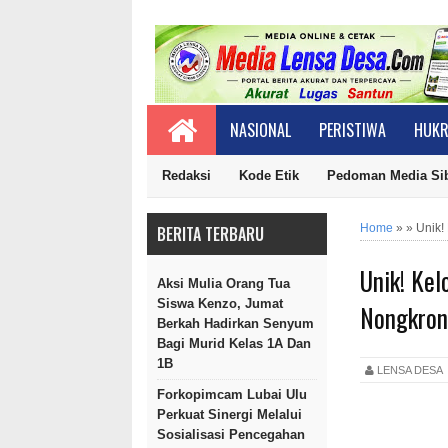
NASIONAL
PERISTIWA
HUKR
Redaksi
Kode Etik
Pedoman Media Si
Home
»
»
Unik!
BERITA TERBARU
Unik! Kel
Aksi Mulia Orang Tua
Siswa Kenzo, Jumat
Nongkron
Berkah Hadirkan Senyum
Bagi Murid Kelas 1A Dan
1B
LENSA DES
Forkopimcam Lubai Ulu
Perkuat Sinergi Melalui
Sosialisasi Pencegahan