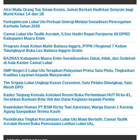
Aksi Mulia Orang Tua Siswa Kenzo, Jumat Berkah Hadirkan Senyum bagi
Murid Kelas 1A dan 1B
Forkopimcam Lubai Ulu Perkuat Sinergi Melalui Sosialisasi Pencegahan
Karhutla Tahun 2026
Camat Lubai Ulu Taufik Azrulah, S.Sos Hadiri Rapat Paripurna XII DPRD
Kabupaten Muara Enim
Program Anak Kebun Mahir Bahasa Inggris, PTPN I Regional 7 Kebun
Tulungbuyut Buka Les Bahasa Inggris Gratis
BAZNAS Kabupaten Muara Enim Sosialisasikan Zakat, Infak, dan Sedekah
di Aula Kantor Camat Lubai
SMP Negeri 2 Lubai Ulu Terapkan Pelayanan Prima Satu Pintu, Tingkatkan
Kualitas Layanan kepada Masyarakat
Tim Srigala Lubai Ungkap Kasus Curanmor, Satu Pelaku Ditangkap, Satu
Masih DPO
Kades Tanjung Kemala Askolani Resmi Buka Perlombaan HUT RI ke-81,
Serahkan Bantuan Bola Voli dan Dana Kegiatan kepada Panitia
Kepedulian Humas PT BSM Richy Tuai Apresiasi, Warga Dusun 1 Karang
Agung Sampaikan Terima Kasih
Paskibraka Tingkat Kecamatan Lubai Ulu Mulai Berlatih, Camat Taufik
Azrulah Resmi Buka Pemusatan Latihan Lubai Ulu,