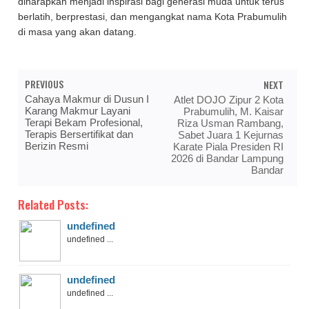
diharapkan menjadi inspirasi bagi generasi muda untuk terus
berlatih, berprestasi, dan mengangkat nama Kota Prabumulih
di masa yang akan datang.
PREVIOUS
NEXT
Cahaya Makmur di Dusun I
Atlet DOJO Zipur 2 Kota
Karang Makmur Layani
Prabumulih, M. Kaisar
Terapi Bekam Profesional,
Riza Usman Rambang,
Terapis Bersertifikat dan
Sabet Juara 1 Kejurnas
Berizin Resmi
Karate Piala Presiden RI
2026 di Bandar Lampung
Bandar
Related Posts:
undefined
undefined ...
undefined
undefined ...