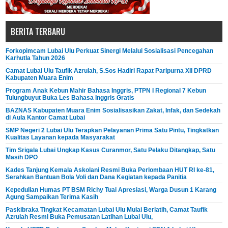
BERITA TERBARU
Forkopimcam Lubai Ulu Perkuat Sinergi Melalui Sosialisasi Pencegahan
Karhutla Tahun 2026
Camat Lubai Ulu Taufik Azrulah, S.Sos Hadiri Rapat Paripurna XII DPRD
Kabupaten Muara Enim
Program Anak Kebun Mahir Bahasa Inggris, PTPN I Regional 7 Kebun
Tulungbuyut Buka Les Bahasa Inggris Gratis
BAZNAS Kabupaten Muara Enim Sosialisasikan Zakat, Infak, dan Sedekah
di Aula Kantor Camat Lubai
SMP Negeri 2 Lubai Ulu Terapkan Pelayanan Prima Satu Pintu, Tingkatkan
Kualitas Layanan kepada Masyarakat
Tim Srigala Lubai Ungkap Kasus Curanmor, Satu Pelaku Ditangkap, Satu
Masih DPO
Kades Tanjung Kemala Askolani Resmi Buka Perlombaan HUT RI ke-81,
Serahkan Bantuan Bola Voli dan Dana Kegiatan kepada Panitia
Kepedulian Humas PT BSM Richy Tuai Apresiasi, Warga Dusun 1 Karang
Agung Sampaikan Terima Kasih
Paskibraka Tingkat Kecamatan Lubai Ulu Mulai Berlatih, Camat Taufik
Azrulah Resmi Buka Pemusatan Latihan Lubai Ulu,