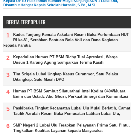
Kepala UPTD Puskesmas Sumber Mulya Kunjungi SDN 1 Lubai Ulu,
Disambut Hangat Kepala Sekolah Harnalia, S.Pd., M.Si
BERITA TERPOPULER
Kades Tanjung Kemala Askolani Resmi Buka Perlombaan HUT
RI ke-81, Serahkan Bantuan Bola Voli dan Dana Kegiatan
kepada Panitia
Kepedulian Humas PT BSM Richy Tuai Apresiasi, Warga
Dusun 1 Karang Agung Sampaikan Terima Kasih
Tim Srigala Lubai Ungkap Kasus Curanmor, Satu Pelaku
Ditangkap, Satu Masih DPO
Humas PT BSM Sambut Silaturahmi Intel Kodim 0404/Muara
Enim dan Ustadz Abu Ghozi, Perkuat Sinergi dan Komunikasi
Paskibraka Tingkat Kecamatan Lubai Ulu Mulai Berlatih, Camat
Taufik Azrulah Resmi Buka Pemusatan Latihan Lubai Ulu,
SMP Negeri 2 Lubai Ulu Terapkan Pelayanan Prima Satu Pintu,
Tingkatkan Kualitas Layanan kepada Masyarakat