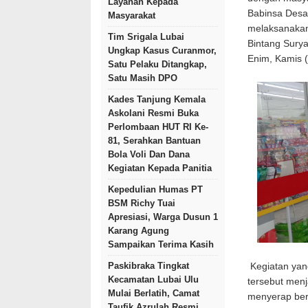
Layanan Kepada
Babinsa Desa
Masyarakat
melaksanakan
Tim Srigala Lubai
Bintang Sury
Ungkap Kasus Curanmor,
Enim, Kamis (
Satu Pelaku Ditangkap,
Satu Masih DPO
Kades Tanjung Kemala
Askolani Resmi Buka
Perlombaan HUT RI Ke-
81, Serahkan Bantuan
Bola Voli Dan Dana
Kegiatan Kepada Panitia
Kepedulian Humas PT
BSM Richy Tuai
Apresiasi, Warga Dusun 1
Karang Agung
Sampaikan Terima Kasih
Paskibraka Tingkat
Kegiatan yan
Kecamatan Lubai Ulu
tersebut menj
Mulai Berlatih, Camat
menyerap ber
Taufik Azrulah Resmi