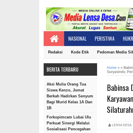
NASIONAL
PERISTIWA
HUKR
Redaksi
Kode Etik
Pedoman Media Si
Home
»
»
Babin
BERITA TERBARU
Suryasindo, Per
Babinsa 
Aksi Mulia Orang Tua
Siswa Kenzo, Jumat
Karyawan
Berkah Hadirkan Senyum
Bagi Murid Kelas 1A Dan
Silatura
1B
Forkopimcam Lubai Ulu
Perkuat Sinergi Melalui
LENSA DES
Sosialisasi Pencegahan