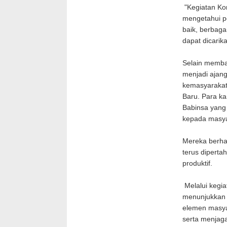
"Kegiatan Kom
mengetahui pe
baik, berbaga
dapat dicarik
Selain memba
menjadi ajan
kemasyarakat
Baru. Para k
Babinsa yang 
kepada masy
Mereka berhar
terus diperta
produktif.
Melalui kegia
menunjukkan
elemen masya
serta menjaga