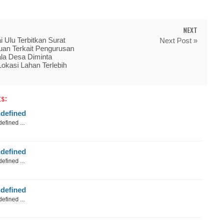
NEXT
 Ulu Terbitkan Surat
Next Post »
uan Terkait Pengurusan
la Desa Diminta
Lokasi Lahan Terlebih
s:
defined
efined ...
defined
efined ...
defined
efined ...