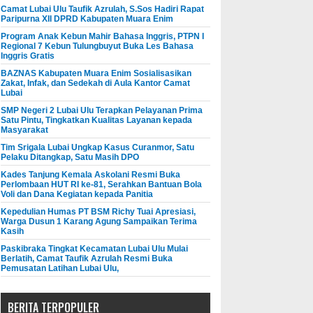
Camat Lubai Ulu Taufik Azrulah, S.Sos Hadiri Rapat
Paripurna XII DPRD Kabupaten Muara Enim
Program Anak Kebun Mahir Bahasa Inggris, PTPN I
Regional 7 Kebun Tulungbuyut Buka Les Bahasa
Inggris Gratis
BAZNAS Kabupaten Muara Enim Sosialisasikan
Zakat, Infak, dan Sedekah di Aula Kantor Camat
Lubai
SMP Negeri 2 Lubai Ulu Terapkan Pelayanan Prima
Satu Pintu, Tingkatkan Kualitas Layanan kepada
Masyarakat
Tim Srigala Lubai Ungkap Kasus Curanmor, Satu
Pelaku Ditangkap, Satu Masih DPO
Kades Tanjung Kemala Askolani Resmi Buka
Perlombaan HUT RI ke-81, Serahkan Bantuan Bola
Voli dan Dana Kegiatan kepada Panitia
Kepedulian Humas PT BSM Richy Tuai Apresiasi,
Warga Dusun 1 Karang Agung Sampaikan Terima
Kasih
Paskibraka Tingkat Kecamatan Lubai Ulu Mulai
Berlatih, Camat Taufik Azrulah Resmi Buka
Pemusatan Latihan Lubai Ulu,
BERITA TERPOPULER