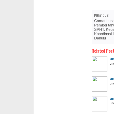
PREVIOUS
Camat Lubai
Pemberitah
SPHT, Kepa
Koordinasi 
Dahulu
Related Post
un
und
un
und
un
und