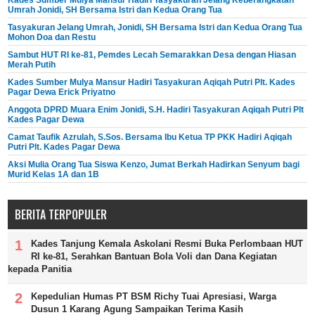
Kades Sumber Mulya Mansur Hadiri Tasyakuran Jelang Keberangkatan
Umrah Jonidi, SH Bersama Istri dan Kedua Orang Tua
Tasyakuran Jelang Umrah, Jonidi, SH Bersama Istri dan Kedua Orang Tua
Mohon Doa dan Restu
Sambut HUT RI ke-81, Pemdes Lecah Semarakkan Desa dengan Hiasan
Merah Putih
Kades Sumber Mulya Mansur Hadiri Tasyakuran Aqiqah Putri Plt. Kades
Pagar Dewa Erick Priyatno
Anggota DPRD Muara Enim Jonidi, S.H. Hadiri Tasyakuran Aqiqah Putri Plt
Kades Pagar Dewa
Camat Taufik Azrulah, S.Sos. Bersama Ibu Ketua TP PKK Hadiri Aqiqah
Putri Plt. Kades Pagar Dewa
Aksi Mulia Orang Tua Siswa Kenzo, Jumat Berkah Hadirkan Senyum bagi
Murid Kelas 1A dan 1B
BERITA TERPOPULER
Kades Tanjung Kemala Askolani Resmi Buka Perlombaan HUT
RI ke-81, Serahkan Bantuan Bola Voli dan Dana Kegiatan
kepada Panitia
Kepedulian Humas PT BSM Richy Tuai Apresiasi, Warga
Dusun 1 Karang Agung Sampaikan Terima Kasih