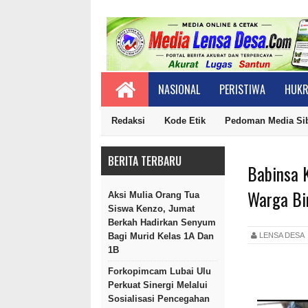
NASIONAL
PERISTIWA
HUKR
Redaksi
Kode Etik
Pedoman Media Si
BERITA TERBARU
Babinsa 
Warga Bi
Aksi Mulia Orang Tua
Siswa Kenzo, Jumat
Berkah Hadirkan Senyum
LENSA DES
Bagi Murid Kelas 1A Dan
1B
Forkopimcam Lubai Ulu
Perkuat Sinergi Melalui
Sosialisasi Pencegahan