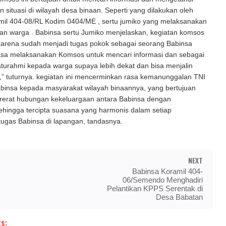
situasi di wilayah desa binaan. Seperti yang dilakukan oleh
mil 404-08/RL Kodim 0404/ME , sertu jumiko yang melaksanakan
n warga . Babinsa sertu Jumiko menjelaskan, kegiatan komsos
 karena sudah menjadi tugas pokok sebagai seorang Babinsa
asa melaksanakan Komsos untuk mencari informasi dan sebagai
aturahmi kepada warga supaya lebih dekat dan bisa menjalin
” tuturnya. kegiatan ini mencerminkan rasa kemanunggalan TNI
binsa kepada masyarakat wilayah binaannya, yang bertujuan
erat hubungan kekeluargaan antara Babinsa dengan
ehingga tercipta suasana yang harmonis dalam setiap
ugas Babinsa di lapangan, tandasnya.
NEXT
Babinsa Koramil 404-
06/Semendo Menghadiri
Pelantikan KPPS Serentak di
Desa Babatan
s: