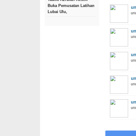
Buka Pemusatan Latihan
un
Lubai Ulu,
und
un
und
un
und
un
und
un
und