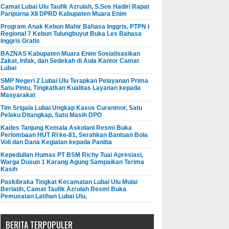
Camat Lubai Ulu Taufik Azrulah, S.Sos Hadiri Rapat
Paripurna XII DPRD Kabupaten Muara Enim
Program Anak Kebun Mahir Bahasa Inggris, PTPN I
Regional 7 Kebun Tulungbuyut Buka Les Bahasa
Inggris Gratis
BAZNAS Kabupaten Muara Enim Sosialisasikan
Zakat, Infak, dan Sedekah di Aula Kantor Camat
Lubai
SMP Negeri 2 Lubai Ulu Terapkan Pelayanan Prima
Satu Pintu, Tingkatkan Kualitas Layanan kepada
Masyarakat
Tim Srigala Lubai Ungkap Kasus Curanmor, Satu
Pelaku Ditangkap, Satu Masih DPO
Kades Tanjung Kemala Askolani Resmi Buka
Perlombaan HUT RI ke-81, Serahkan Bantuan Bola
Voli dan Dana Kegiatan kepada Panitia
Kepedulian Humas PT BSM Richy Tuai Apresiasi,
Warga Dusun 1 Karang Agung Sampaikan Terima
Kasih
Paskibraka Tingkat Kecamatan Lubai Ulu Mulai
Berlatih, Camat Taufik Azrulah Resmi Buka
Pemusatan Latihan Lubai Ulu,
BERITA TERPOPULER