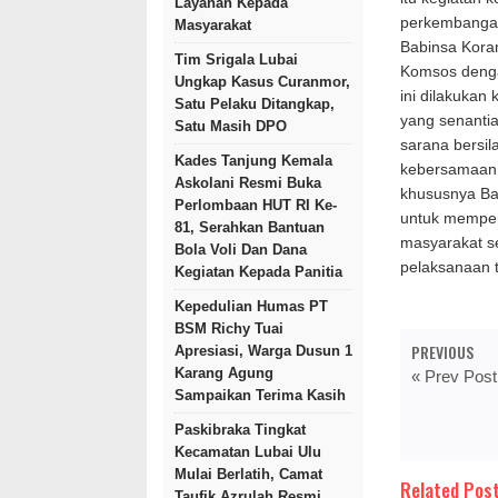
Layanan Kepada
perkembangan 
Masyarakat
Babinsa Kora
Tim Srigala Lubai
Komsos denga
Ungkap Kasus Curanmor,
ini dilakukan
Satu Pelaku Ditangkap,
yang senanti
Satu Masih DPO
sarana bersil
Kades Tanjung Kemala
kebersamaan,
Askolani Resmi Buka
khususnya Ba
Perlombaan HUT RI Ke-
untuk memper
81, Serahkan Bantuan
masyarakat s
Bola Voli Dan Dana
pelaksanaan t
Kegiatan Kepada Panitia
Kepedulian Humas PT
BSM Richy Tuai
PREVIOUS
Apresiasi, Warga Dusun 1
Karang Agung
« Prev Post
Sampaikan Terima Kasih
Paskibraka Tingkat
Kecamatan Lubai Ulu
Mulai Berlatih, Camat
Related Post
Taufik Azrulah Resmi