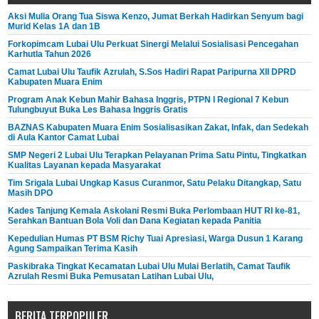
Aksi Mulia Orang Tua Siswa Kenzo, Jumat Berkah Hadirkan Senyum bagi
Murid Kelas 1A dan 1B
Forkopimcam Lubai Ulu Perkuat Sinergi Melalui Sosialisasi Pencegahan
Karhutla Tahun 2026
Camat Lubai Ulu Taufik Azrulah, S.Sos Hadiri Rapat Paripurna XII DPRD
Kabupaten Muara Enim
Program Anak Kebun Mahir Bahasa Inggris, PTPN I Regional 7 Kebun
Tulungbuyut Buka Les Bahasa Inggris Gratis
BAZNAS Kabupaten Muara Enim Sosialisasikan Zakat, Infak, dan Sedekah
di Aula Kantor Camat Lubai
SMP Negeri 2 Lubai Ulu Terapkan Pelayanan Prima Satu Pintu, Tingkatkan
Kualitas Layanan kepada Masyarakat
Tim Srigala Lubai Ungkap Kasus Curanmor, Satu Pelaku Ditangkap, Satu
Masih DPO
Kades Tanjung Kemala Askolani Resmi Buka Perlombaan HUT RI ke-81,
Serahkan Bantuan Bola Voli dan Dana Kegiatan kepada Panitia
Kepedulian Humas PT BSM Richy Tuai Apresiasi, Warga Dusun 1 Karang
Agung Sampaikan Terima Kasih
Paskibraka Tingkat Kecamatan Lubai Ulu Mulai Berlatih, Camat Taufik
Azrulah Resmi Buka Pemusatan Latihan Lubai Ulu,
BERITA TERPOPULER