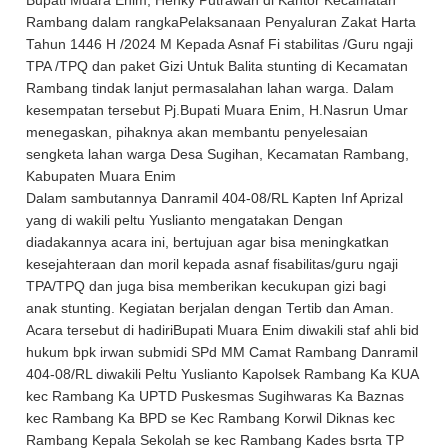
Bupati Muara Enim, Henky Putrawan di Kantor Kecamatan
Rambang dalam rangkaPelaksanaan Penyaluran Zakat Harta
Tahun 1446 H /2024 M Kepada Asnaf Fi stabilitas /Guru ngaji
TPA /TPQ dan paket Gizi Untuk Balita stunting di Kecamatan
Rambang tindak lanjut permasalahan lahan warga. Dalam
kesempatan tersebut Pj.Bupati Muara Enim, H.Nasrun Umar
menegaskan, pihaknya akan membantu penyelesaian
sengketa lahan warga Desa Sugihan, Kecamatan Rambang,
Kabupaten Muara Enim
Dalam sambutannya Danramil 404-08/RL Kapten Inf Aprizal
yang di wakili peltu Yuslianto mengatakan Dengan
diadakannya acara ini, bertujuan agar bisa meningkatkan
kesejahteraan dan moril kepada asnaf fisabilitas/guru ngaji
TPA/TPQ dan juga bisa memberikan kecukupan gizi bagi
anak stunting. Kegiatan berjalan dengan Tertib dan Aman.
Acara tersebut di hadiriBupati Muara Enim diwakili staf ahli bid
hukum bpk irwan submidi SPd MM Camat Rambang Danramil
404-08/RL diwakili Peltu Yuslianto Kapolsek Rambang Ka KUA
kec Rambang Ka UPTD Puskesmas Sugihwaras Ka Baznas
kec Rambang Ka BPD se Kec Rambang Korwil Diknas kec
Rambang Kepala Sekolah se kec Rambang Kades bsrta TP