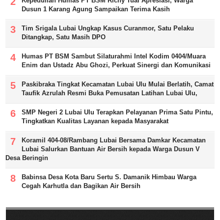
Kepedulian Humas PT BSM Richy Tuai Apresiasi, Warga
Dusun 1 Karang Agung Sampaikan Terima Kasih
Tim Srigala Lubai Ungkap Kasus Curanmor, Satu Pelaku
Ditangkap, Satu Masih DPO
Humas PT BSM Sambut Silaturahmi Intel Kodim 0404/Muara
Enim dan Ustadz Abu Ghozi, Perkuat Sinergi dan Komunikasi
Paskibraka Tingkat Kecamatan Lubai Ulu Mulai Berlatih, Camat
Taufik Azrulah Resmi Buka Pemusatan Latihan Lubai Ulu,
SMP Negeri 2 Lubai Ulu Terapkan Pelayanan Prima Satu Pintu,
Tingkatkan Kualitas Layanan kepada Masyarakat
Koramil 404-08/Rambang Lubai Bersama Damkar Kecamatan
Lubai Salurkan Bantuan Air Bersih kepada Warga Dusun V
Desa Beringin
Babinsa Desa Kota Baru Sertu S. Damanik Himbau Warga
Cegah Karhutla dan Bagikan Air Bersih