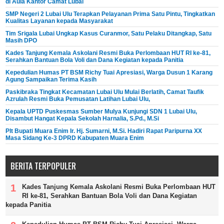
di Aula Kantor Camat Lubai
SMP Negeri 2 Lubai Ulu Terapkan Pelayanan Prima Satu Pintu, Tingkatkan
Kualitas Layanan kepada Masyarakat
Tim Srigala Lubai Ungkap Kasus Curanmor, Satu Pelaku Ditangkap, Satu
Masih DPO
Kades Tanjung Kemala Askolani Resmi Buka Perlombaan HUT RI ke-81,
Serahkan Bantuan Bola Voli dan Dana Kegiatan kepada Panitia
Kepedulian Humas PT BSM Richy Tuai Apresiasi, Warga Dusun 1 Karang
Agung Sampaikan Terima Kasih
Paskibraka Tingkat Kecamatan Lubai Ulu Mulai Berlatih, Camat Taufik
Azrulah Resmi Buka Pemusatan Latihan Lubai Ulu,
Kepala UPTD Puskesmas Sumber Mulya Kunjungi SDN 1 Lubai Ulu,
Disambut Hangat Kepala Sekolah Harnalia, S.Pd., M.Si
Plt Bupati Muara Enim Ir. Hj. Sumarni, M.Si. Hadiri Rapat Paripurna XX
Masa Sidang Ke-3 DPRD Kabupaten Muara Enim
BERITA TERPOPULER
Kades Tanjung Kemala Askolani Resmi Buka Perlombaan HUT
RI ke-81, Serahkan Bantuan Bola Voli dan Dana Kegiatan
kepada Panitia