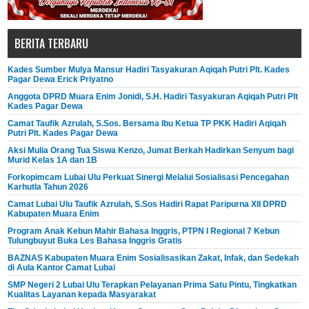
BERITA TERBARU
Kades Sumber Mulya Mansur Hadiri Tasyakuran Aqiqah Putri Plt. Kades
Pagar Dewa Erick Priyatno
Anggota DPRD Muara Enim Jonidi, S.H. Hadiri Tasyakuran Aqiqah Putri Plt
Kades Pagar Dewa
Camat Taufik Azrulah, S.Sos. Bersama Ibu Ketua TP PKK Hadiri Aqiqah
Putri Plt. Kades Pagar Dewa
Aksi Mulia Orang Tua Siswa Kenzo, Jumat Berkah Hadirkan Senyum bagi
Murid Kelas 1A dan 1B
Forkopimcam Lubai Ulu Perkuat Sinergi Melalui Sosialisasi Pencegahan
Karhutla Tahun 2026
Camat Lubai Ulu Taufik Azrulah, S.Sos Hadiri Rapat Paripurna XII DPRD
Kabupaten Muara Enim
Program Anak Kebun Mahir Bahasa Inggris, PTPN I Regional 7 Kebun
Tulungbuyut Buka Les Bahasa Inggris Gratis
BAZNAS Kabupaten Muara Enim Sosialisasikan Zakat, Infak, dan Sedekah
di Aula Kantor Camat Lubai
SMP Negeri 2 Lubai Ulu Terapkan Pelayanan Prima Satu Pintu, Tingkatkan
Kualitas Layanan kepada Masyarakat