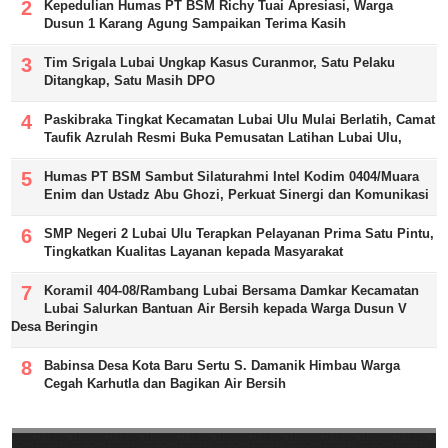
Kepedulian Humas PT BSM Richy Tuai Apresiasi, Warga
Dusun 1 Karang Agung Sampaikan Terima Kasih
Tim Srigala Lubai Ungkap Kasus Curanmor, Satu Pelaku
Ditangkap, Satu Masih DPO
Paskibraka Tingkat Kecamatan Lubai Ulu Mulai Berlatih, Camat
Taufik Azrulah Resmi Buka Pemusatan Latihan Lubai Ulu,
Humas PT BSM Sambut Silaturahmi Intel Kodim 0404/Muara
Enim dan Ustadz Abu Ghozi, Perkuat Sinergi dan Komunikasi
SMP Negeri 2 Lubai Ulu Terapkan Pelayanan Prima Satu Pintu,
Tingkatkan Kualitas Layanan kepada Masyarakat
Koramil 404-08/Rambang Lubai Bersama Damkar Kecamatan
Lubai Salurkan Bantuan Air Bersih kepada Warga Dusun V
Desa Beringin
Babinsa Desa Kota Baru Sertu S. Damanik Himbau Warga
Cegah Karhutla dan Bagikan Air Bersih