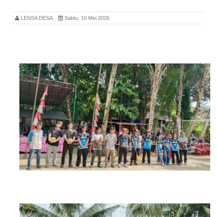
LENSA DESA
Sabtu, 16 Mei 2026