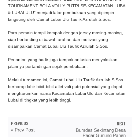
TOURNAMENT BOLA VOLLY PUTRI SE-KECAMATAN LUBAI
& LUBAI ULU" menjadi latar pembukaan yang dipimpin
langsung oleh Camat Lubai Ulu Taufik Azrulah S.Sos.
Para pemain tampil kompak dengan jersey masing-masing,
siap bertanding di bawah arahan dan motivasi yang
disampaikan Camat Lubai Ulu Taufik Azrulah S.Sos.
Penonton yang hadir juga tampak antusias menyaksikan
jalannya pertandingan sejak pembukaan.
Melalui turnamen ini, Camat Lubai Ulu Taufik Azrulah S.Sos
berharap lahir bibit-bibit atlet voli putri potensial yang dapat
mengharumkan nama Kecamatan Lubai Ulu dan Kecamatan
Lubai di tingkat yang lebih tinggi.
PREVIOUS
NEXT
« Prev Post
Bumdes Sekintang Desa
Pagar Gunung Panen