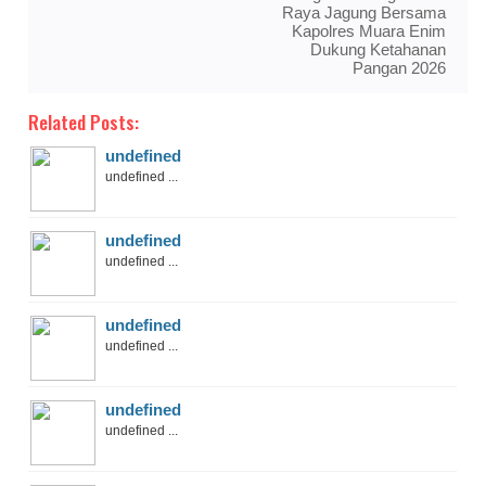
Raya Jagung Bersama
Kapolres Muara Enim
Dukung Ketahanan
Pangan 2026
Related Posts:
undefined
undefined ...
undefined
undefined ...
undefined
undefined ...
undefined
undefined ...