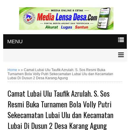
MENU
Home
»
»
Camat Lubai Ulu Taufik Azrulah. S. Sos Resmi Buka
Turnamen Bola Volly Putri Sekecamatan Lubai Ulu dan Kecamatan
Lubai Di Dusun 2 Desa Karang Agung
Camat Lubai Ulu Taufik Azrulah. S. Sos
Resmi Buka Turnamen Bola Volly Putri
Sekecamatan Lubai Ulu dan Kecamatan
Lubai Di Dusun 2 Desa Karang Agung