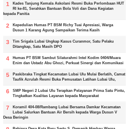
Kades Tanjung Kemala Askolani Resmi Buka Perlombaan HUT
RI ke-81, Serahkan Bantuan Bola Voli dan Dana Kegiatan
kepada Panitia
Kepedulian Humas PT BSM Richy Tuai Apresiasi, Warga
Dusun 1 Karang Agung Sampaikan Terima Kasih
Tim Srigala Lubai Ungkap Kasus Curanmor, Satu Pelaku
Ditangkap, Satu Masih DPO
Humas PT BSM Sambut Silaturahmi Intel Kodim 0404/Muara
Enim dan Ustadz Abu Ghozi, Perkuat Sinergi dan Komunikasi
Paskibraka Tingkat Kecamatan Lubai Ulu Mulai Berlatih, Camat
Taufik Azrulah Resmi Buka Pemusatan Latihan Lubai Ulu,
SMP Negeri 2 Lubai Ulu Terapkan Pelayanan Prima Satu Pintu,
Tingkatkan Kualitas Layanan kepada Masyarakat
Koramil 404-08/Rambang Lubai Bersama Damkar Kecamatan
Lubai Salurkan Bantuan Air Bersih kepada Warga Dusun V
Desa Beringin
Babinsa Desa Kota Baru Sertu S. Damanik Himbau Warga