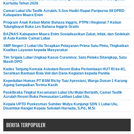
Karhutla Tahun 2026
Camat Lubai Ulu Taufik Azrulah, S.Sos Hadiri Rapat Paripurna XII DPRD
Kabupaten Muara Enim
Program Anak Kebun Mahir Bahasa Inggris, PTPN I Regional 7 Kebun
Tulungbuyut Buka Les Bahasa Inggris Gratis
BAZNAS Kabupaten Muara Enim Sosialisasikan Zakat, Infak, dan Sedekah
di Aula Kantor Camat Lubai
SMP Negeri 2 Lubai Ulu Terapkan Pelayanan Prima Satu Pintu, Tingkatkan
Kualitas Layanan kepada Masyarakat
Tim Srigala Lubai Ungkap Kasus Curanmor, Satu Pelaku Ditangkap, Satu
Masih DPO
Kades Tanjung Kemala Askolani Resmi Buka Perlombaan HUT RI ke-81,
Serahkan Bantuan Bola Voli dan Dana Kegiatan kepada Panitia
Kepedulian Humas PT BSM Richy Tuai Apresiasi, Warga Dusun 1 Karang
Agung Sampaikan Terima Kasih
Paskibraka Tingkat Kecamatan Lubai Ulu Mulai Berlatih, Camat Taufik
Azrulah Resmi Buka Pemusatan Latihan Lubai Ulu,
Kepala UPTD Puskesmas Sumber Mulya Kunjungi SDN 1 Lubai Ulu,
Disambut Hangat Kepala Sekolah Harnalia, S.Pd., M.Si
BERITA TERPOPULER