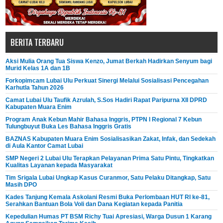
BERITA TERBARU
Aksi Mulia Orang Tua Siswa Kenzo, Jumat Berkah Hadirkan Senyum bagi
Murid Kelas 1A dan 1B
Forkopimcam Lubai Ulu Perkuat Sinergi Melalui Sosialisasi Pencegahan
Karhutla Tahun 2026
Camat Lubai Ulu Taufik Azrulah, S.Sos Hadiri Rapat Paripurna XII DPRD
Kabupaten Muara Enim
Program Anak Kebun Mahir Bahasa Inggris, PTPN I Regional 7 Kebun
Tulungbuyut Buka Les Bahasa Inggris Gratis
BAZNAS Kabupaten Muara Enim Sosialisasikan Zakat, Infak, dan Sedekah
di Aula Kantor Camat Lubai
SMP Negeri 2 Lubai Ulu Terapkan Pelayanan Prima Satu Pintu, Tingkatkan
Kualitas Layanan kepada Masyarakat
Tim Srigala Lubai Ungkap Kasus Curanmor, Satu Pelaku Ditangkap, Satu
Masih DPO
Kades Tanjung Kemala Askolani Resmi Buka Perlombaan HUT RI ke-81,
Serahkan Bantuan Bola Voli dan Dana Kegiatan kepada Panitia
Kepedulian Humas PT BSM Richy Tuai Apresiasi, Warga Dusun 1 Karang