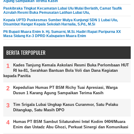
Agung Sampaikan Terima Kasih
Paskibraka Tingkat Kecamatan Lubai Ulu Mulai Berlatih, Camat Taufik
Azrulah Resmi Buka Pemusatan Latihan Lubai Ulu,
Kepala UPTD Puskesmas Sumber Mulya Kunjungi SDN 1 Lubai Ulu,
Disambut Hangat Kepala Sekolah Harnalia, S.Pd., M.Si
Plt Bupati Muara Enim Ir. Hj. Sumarni, M.Si. Hadiri Rapat Paripurna XX
Masa Sidang Ke-3 DPRD Kabupaten Muara Enim
BERITA TERPOPULER
Kades Tanjung Kemala Askolani Resmi Buka Perlombaan HUT
RI ke-81, Serahkan Bantuan Bola Voli dan Dana Kegiatan
kepada Panitia
Kepedulian Humas PT BSM Richy Tuai Apresiasi, Warga
Dusun 1 Karang Agung Sampaikan Terima Kasih
Tim Srigala Lubai Ungkap Kasus Curanmor, Satu Pelaku
Ditangkap, Satu Masih DPO
Humas PT BSM Sambut Silaturahmi Intel Kodim 0404/Muara
Enim dan Ustadz Abu Ghozi, Perkuat Sinergi dan Komunikasi